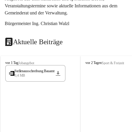
Veranstaltungstermine sowie aktuelle Informationen aus dem 
Gemeinderat und der Verwaltung. 
Bürgermeister Ing. Christian Walzl
Aktuelle Beiträge
S
S
vor 1 Tag
vor 2 Tagen
Jobangebot
Sport & Freizeit
t
t
Stellenausschreibung Bauamt
ö
ö
0,4 MB
s
s
s
s
i
i
n
n
g
g