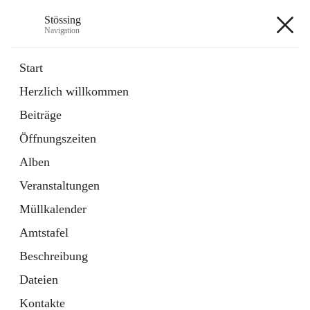
Stössing
Navigation
Stössing
Start
Herzlich willkommen
öffnet
Erhebungsblatt Trinkwasser
Beiträge
in
Datei
neuem
Öffnungszeiten
Tab
öffnet
Kindergarten
in
Ordner
Alben
neuem
Tab
Veranstaltungen
+9
Müllkalender
Amtstafel
Beschreibung
Dateien
Hauptadresse
Kontakte