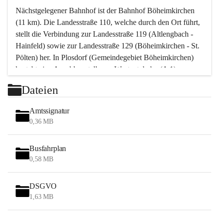
Nächstgelegener Bahnhof ist der Bahnhof Böheimkirchen 
(11 km). Die Landesstraße 110, welche durch den Ort führt, 
stellt die Verbindung zur Landesstraße 119 (Altlengbach - 
Hainfeld) sowie zur Landesstraße 129 (Böheimkirchen - St. 
Pölten) her. In Plosdorf (Gemeindegebiet Böheimkirchen) 
besteht eine Anschlussstelle zur Westautobahn (A 1).
Mit einem PKW ist St. Pölten in ca. 30 Minuten erreichbar, 
Dateien
Wien erreicht man in ca. 45 Minuten.
Stössing zählt noch zum Naherholungsraum Wien sowie 
Amtssignatur
zum Naherholungsraum St. Pölten. Viele Bauernhöfe hatten 
0,36 MB
„ihre Wiener“. Seit 1960 bauten viele Wiener 
Wochenendhäuser im Gemeindegebiet. Wegen des 
Busfahrplan
waldreichen Jagdgebietes haben viele Jagdpächter ihre 
0,58 MB
Jagdgäste.
DSGVO
Das Wandern ist aus touristischer Sicht die bedeutendste 
1,63 MB
Tätigkeit. Das hügelige Gebiet mit Wanderwegen durch 
Wiesen, Wälder und Obstkulturen lädt dazu ein. Gefördert 