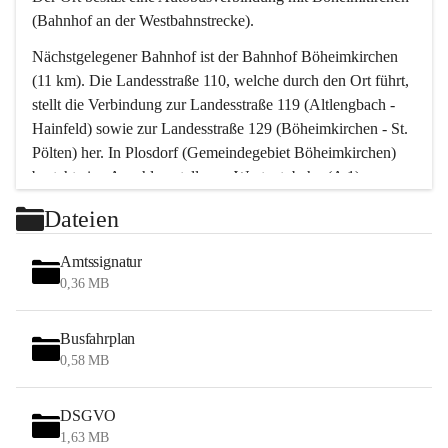
(Bahnhof an der Westbahnstrecke).
Nächstgelegener Bahnhof ist der Bahnhof Böheimkirchen 
(11 km). Die Landesstraße 110, welche durch den Ort führt, 
stellt die Verbindung zur Landesstraße 119 (Altlengbach - 
Hainfeld) sowie zur Landesstraße 129 (Böheimkirchen - St. 
Pölten) her. In Plosdorf (Gemeindegebiet Böheimkirchen) 
besteht eine Anschlussstelle zur Westautobahn (A 1).
Mit einem PKW ist St. Pölten in ca. 30 Minuten erreichbar, 
Dateien
Wien erreicht man in ca. 45 Minuten.
Stössing zählt noch zum Naherholungsraum Wien sowie 
Amtssignatur
zum Naherholungsraum St. Pölten. Viele Bauernhöfe hatten 
0,36 MB
„ihre Wiener“. Seit 1960 bauten viele Wiener 
Wochenendhäuser im Gemeindegebiet. Wegen des 
Busfahrplan
waldreichen Jagdgebietes haben viele Jagdpächter ihre 
0,58 MB
Jagdgäste.
DSGVO
Das Wandern ist aus touristischer Sicht die bedeutendste 
1,63 MB
Tätigkeit. Das hügelige Gebiet mit Wanderwegen durch 