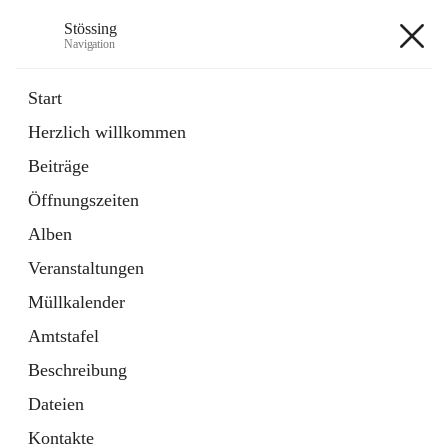
Stössing
Navigation
Stössing
Start
Herzlich willkommen
öffnet
Erhebungsblatt Trinkwasser
Beiträge
in
Datei
neuem
Öffnungszeiten
Tab
öffnet
Kindergarten
in
Ordner
Alben
neuem
Tab
Veranstaltungen
+9
Müllkalender
Amtstafel
Beschreibung
Dateien
Hauptadresse
Kontakte