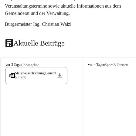
Veranstaltungstermine sowie aktuelle Informationen aus dem 
Gemeinderat und der Verwaltung. 
Bürgermeister Ing. Christian Walzl
Aktuelle Beiträge
S
S
vor 3 Tagen
vor 4 Tagen
Jobangebot
Sport & Freizeit
t
t
Stellenausschreibung Bauamt
ö
ö
0,4 MB
s
s
s
s
i
i
n
n
g
g