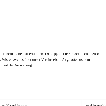
 und Informationen zu erkunden. Die App CITIES möchte ich ebenso 
es Wissenswertes über unser Vereinsleben, Angebote aus dem 
t und der Verwaltung. 
S
S
vor 3 Tagen
vor 4 Tagen
Jobangebot
Ankü