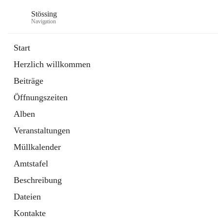
Stössing
Navigation
Start
Herzlich willkommen
öffnet
Erhebungsblatt Trinkwasser
Beiträge
in
Datei
neuem
Öffnungszeiten
Tab
öffnet
Kindergarten
in
Ordner
Alben
neuem
Tab
Veranstaltungen
Müllkalender
Amtstafel
Beschreibung
Dateien
Kontakte