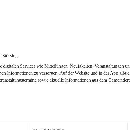
 Stössing.
ere digitalen Services wie Mitteilungen, Neuigkeiten, Veranstaltungen
chen Informationen zu versorgen. Auf der Website und in der App gibt 
Veranstaltungstermine sowie aktuelle Informationen aus dem Gemeindera
S
vor 3 Tagen
Jobangebot