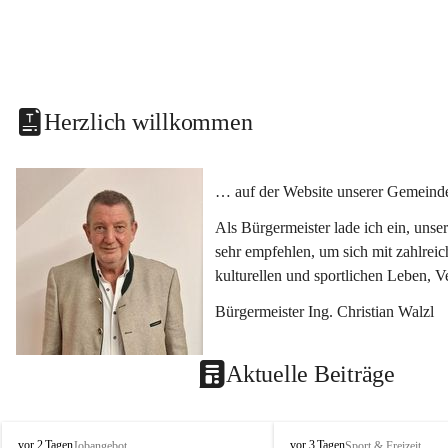
Herzlich willkommen
… auf der Website unserer Gemeinde
Als Bürgermeister lade ich ein, uns
sehr empfehlen, um sich mit zahlrei
kulturellen und sportlichen Leben, 
Bürgermeister Ing. Christian Walzl
Aktuelle Beiträge
S
S
vor 2 Tagen
vor 3 Tagen
Jobangebot
Sport & Freizeit