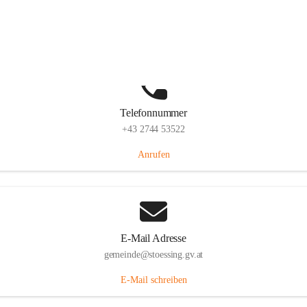
Stössing 7, 3073 Stössing, AUT
Auf Karte ansehen
Telefonnummer
+43 2744 53522
Anrufen
E-Mail Adresse
gemeinde@stoessing.gv.at
E-Mail schreiben