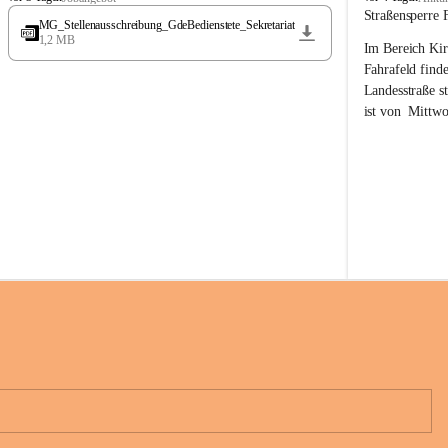
t
t
Straßensperre 
MG_Stellenausschreibung_GdeBedienstete_Sekretariat
ö
ö
1,2 MB
Im Bereich Kir
s
s
s
s
Fahrafeld finde
i
i
Landesstraße s
n
n
ist von  
Mittwo
g
g
22.08.2026 ges