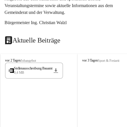
Veranstaltungstermine sowie aktuelle Informationen aus dem 
Gemeinderat und der Verwaltung. 
Bürgermeister Ing. Christian Walzl
Aktuelle Beiträge
S
S
vor 2 Tagen
vor 3 Tagen
Jobangebot
Sport & Freizeit
t
t
Stellenausschreibung Bauamt
ö
ö
0,4 MB
s
s
s
s
i
i
n
n
g
g