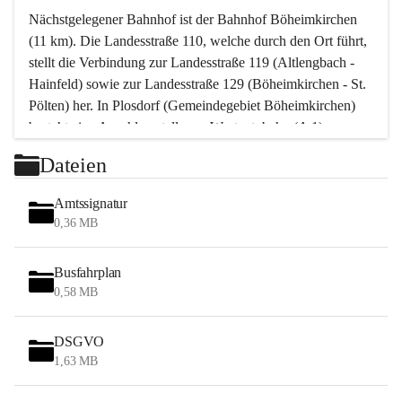
Nächstgelegener Bahnhof ist der Bahnhof Böheimkirchen 
(11 km). Die Landesstraße 110, welche durch den Ort führt, 
stellt die Verbindung zur Landesstraße 119 (Altlengbach - 
Hainfeld) sowie zur Landesstraße 129 (Böheimkirchen - St. 
Pölten) her. In Plosdorf (Gemeindegebiet Böheimkirchen) 
besteht eine Anschlussstelle zur Westautobahn (A 1).
Mit einem PKW ist St. Pölten in ca. 30 Minuten erreichbar, 
Dateien
Wien erreicht man in ca. 45 Minuten.
Stössing zählt noch zum Naherholungsraum Wien sowie 
Amtssignatur
zum Naherholungsraum St. Pölten. Viele Bauernhöfe hatten 
0,36 MB
„ihre Wiener“. Seit 1960 bauten viele Wiener 
Wochenendhäuser im Gemeindegebiet. Wegen des 
Busfahrplan
waldreichen Jagdgebietes haben viele Jagdpächter ihre 
0,58 MB
Jagdgäste.
DSGVO
Das Wandern ist aus touristischer Sicht die bedeutendste 
1,63 MB
Tätigkeit. Das hügelige Gebiet mit Wanderwegen durch 
Wiesen, Wälder und Obstkulturen lädt dazu ein. Gefördert 