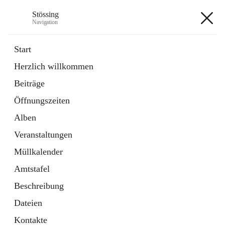
Stössing
Navigation
Stössing
Start
Herzlich willkommen
öffnet
Erhebungsblatt Trinkwasser
Beiträge
in
Datei
neuem
Öffnungszeiten
Tab
öffnet
Kindergarten
in
Ordner
Alben
neuem
Tab
Veranstaltungen
+9
Müllkalender
Amtstafel
Beschreibung
Dateien
Hauptadresse
Kontakte