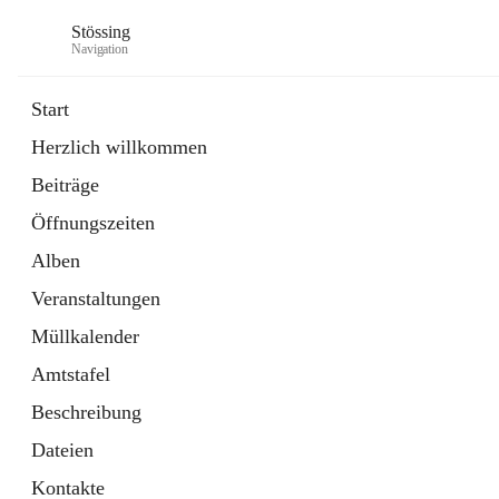
Stössing
Navigation
Start
Herzlich willkommen
öffnet
Erhebungsblatt Trinkwasser
Beiträge
in
Datei
neuem
Öffnungszeiten
Tab
öffnet
Kindergarten
in
Ordner
Alben
neuem
Tab
Veranstaltungen
Müllkalender
Amtstafel
Beschreibung
Dateien
Kontakte