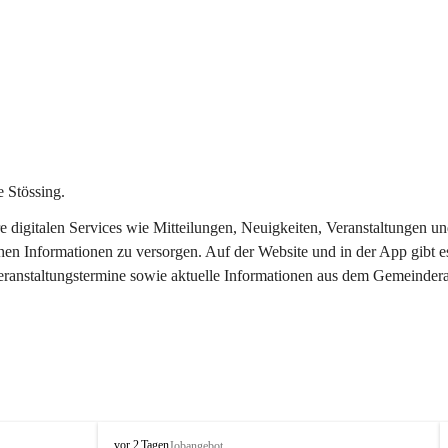
 Stössing.
ere digitalen Services wie Mitteilungen, Neuigkeiten, Veranstaltungen
chen Informationen zu versorgen. Auf der Website und in der App gibt 
Veranstaltungstermine sowie aktuelle Informationen aus dem Gemeindera
S
vor 2 Tagen
Jobangebot