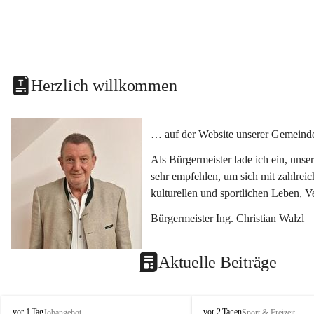
Herzlich willkommen
… auf der Website unserer Gemeinde
Als Bürgermeister lade ich ein, uns
sehr empfehlen, um sich mit zahlrei
kulturellen und sportlichen Leben, 
Bürgermeister Ing. Christian Walzl
Aktuelle Beiträge
S
S
vor 1 Tag
vor 2 Tagen
Jobangebot
Sport & Freizeit