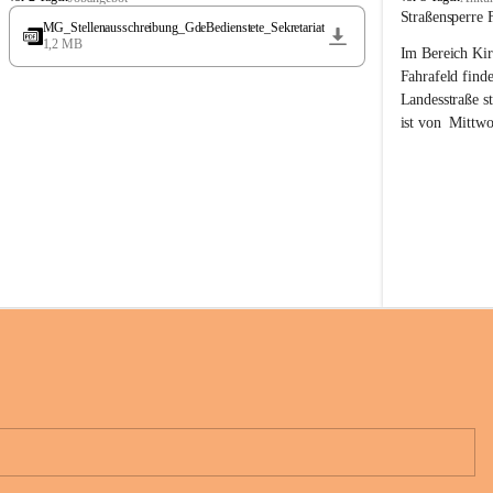
t
t
Straßensperre 
MG_Stellenausschreibung_GdeBedienstete_Sekretariat
ö
ö
1,2 MB
Im Bereich Kir
s
s
s
s
Fahrafeld finde
i
i
Landesstraße s
n
n
ist von  
Mittwo
g
g
22.08.2026 ges