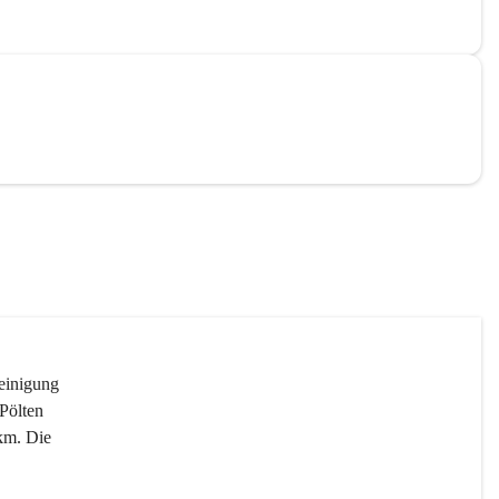
reinigung 
Pölten 
km. Die 