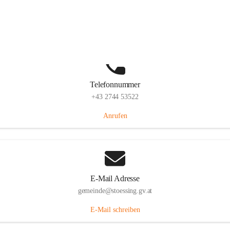
Stössing 7, 3073 Stössing, AUT
Auf Karte ansehen
Telefonnummer
+43 2744 53522
Anrufen
E-Mail Adresse
gemeinde@stoessing.gv.at
E-Mail schreiben