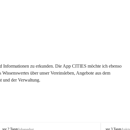
 und Informationen zu erkunden. Die App CITIES möchte ich ebenso 
es Wissenswertes über unser Vereinsleben, Angebote aus dem 
t und der Verwaltung. 
S
S
vor 2 Tagen
vor 3 Tagen
Jobangebot
Ankü