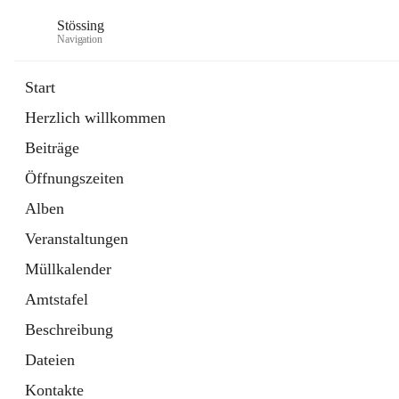
Stössing
Navigation
Start
Herzlich willkommen
öffnet
Erhebungsblatt Trinkwasser
Beiträge
in
Datei
neuem
Öffnungszeiten
Tab
öffnet
Kindergarten
in
Ordner
Alben
neuem
Tab
Veranstaltungen
Müllkalender
Amtstafel
Beschreibung
Dateien
Kontakte