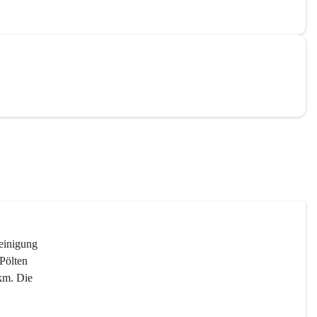
reinigung 
Pölten 
km. Die 