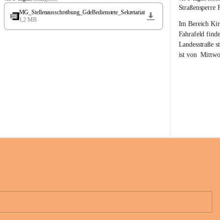
t
t
Straßensperre 
MG_Stellenausschreibung_GdeBedienstete_Sekretariat
ö
ö
1,2 MB
Im Bereich Kir
s
s
s
s
Fahrafeld finde
i
i
Landesstraße s
n
n
ist von  
Mittwo
g
g
22.08.2026 ges