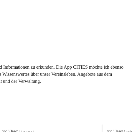
 und Informationen zu erkunden. Die App CITIES möchte ich ebenso 
es Wissenswertes über unser Vereinsleben, Angebote aus dem 
t und der Verwaltung. 
S
S
vor 3 Tagen
vor 3 Tagen
Jobangebot
Ankü