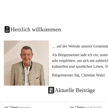
Herzlich willkommen
… auf der Website unserer Gemeinde
Als Bürgermeister lade ich ein, uns
sehr empfehlen, um sich mit zahlrei
kulturellen und sportlichen Leben, 
Bürgermeister Ing. Christian Walzl
Aktuelle Beiträge
S
S
vor 2 Tagen
vor 2 Tagen
Jobangebot
Sport & Freizeit