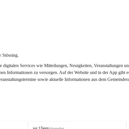
 Stössing.
ere digitalen Services wie Mitteilungen, Neuigkeiten, Veranstaltungen
chen Informationen zu versorgen. Auf der Website und in der App gibt 
Veranstaltungstermine sowie aktuelle Informationen aus dem Gemeindera
S
vor 3 Tagen
Jobangebot