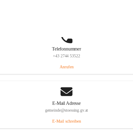
Stössing 7, 3073 Stössing, AUT
Auf Karte ansehen
Telefonnummer
+43 2744 53522
Anrufen
E-Mail Adresse
gemeinde@stoessing.gv.at
E-Mail schreiben