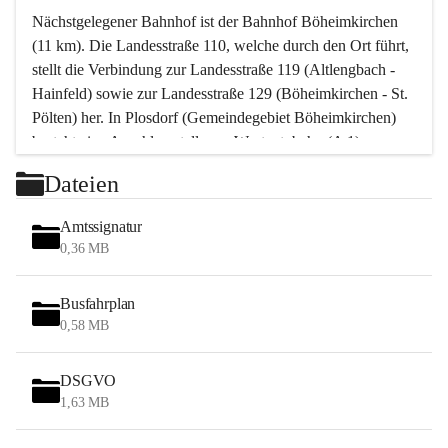
Nächstgelegener Bahnhof ist der Bahnhof Böheimkirchen 
(11 km). Die Landesstraße 110, welche durch den Ort führt, 
stellt die Verbindung zur Landesstraße 119 (Altlengbach - 
Hainfeld) sowie zur Landesstraße 129 (Böheimkirchen - St. 
Pölten) her. In Plosdorf (Gemeindegebiet Böheimkirchen) 
besteht eine Anschlussstelle zur Westautobahn (A 1).
Mit einem PKW ist St. Pölten in ca. 30 Minuten erreichbar, 
Dateien
Wien erreicht man in ca. 45 Minuten.
Stössing zählt noch zum Naherholungsraum Wien sowie 
Amtssignatur
zum Naherholungsraum St. Pölten. Viele Bauernhöfe hatten 
0,36 MB
„ihre Wiener“. Seit 1960 bauten viele Wiener 
Wochenendhäuser im Gemeindegebiet. Wegen des 
Busfahrplan
waldreichen Jagdgebietes haben viele Jagdpächter ihre 
0,58 MB
Jagdgäste.
DSGVO
Das Wandern ist aus touristischer Sicht die bedeutendste 
1,63 MB
Tätigkeit. Das hügelige Gebiet mit Wanderwegen durch 
Wiesen, Wälder und Obstkulturen lädt dazu ein. Gefördert 