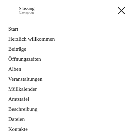
Stössing
Navigation
Stössing
Start
Herzlich willkommen
öffnet
Erhebungsblatt Trinkwasser
Beiträge
in
Datei
neuem
Öffnungszeiten
Tab
öffnet
Kindergarten
in
Ordner
Alben
neuem
Tab
Veranstaltungen
+9
Müllkalender
Amtstafel
Beschreibung
Dateien
Hauptadresse
Kontakte