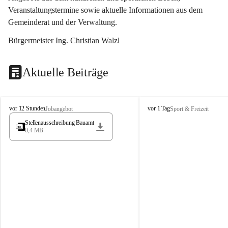
Veranstaltungstermine sowie aktuelle Informationen aus dem 
Gemeinderat und der Verwaltung. 
Bürgermeister Ing. Christian Walzl
Aktuelle Beiträge
S
S
vor 12 Stunden
vor 1 Tag
Jobangebot
Sport & Freizeit
t
t
Stellenausschreibung Bauamt
ö
ö
0,4 MB
s
s
s
s
i
i
n
n
g
g