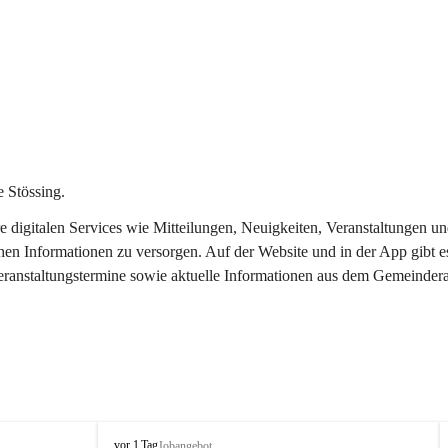
 Stössing.
ere digitalen Services wie Mitteilungen, Neuigkeiten, Veranstaltungen
chen Informationen zu versorgen. Auf der Website und in der App gibt 
Veranstaltungstermine sowie aktuelle Informationen aus dem Gemeindera
S
vor 1 Tag
Jobangebot