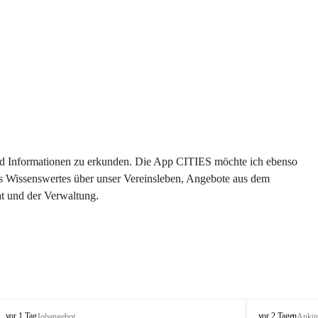
 und Informationen zu erkunden. Die App CITIES möchte ich ebenso 
es Wissenswertes über unser Vereinsleben, Angebote aus dem 
t und der Verwaltung. 
S
S
vor 1 Tag
vor 2 Tagen
Jobangebot
Ankü