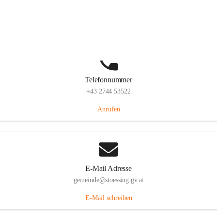
Stössing 7, 3073 Stössing, AUT
Auf Karte ansehen
Telefonnummer
+43 2744 53522
Anrufen
E-Mail Adresse
gemeinde@stoessing.gv.at
E-Mail schreiben