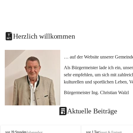
Herzlich willkommen
… auf der Website unserer Gemeinde
Als Bürgermeister lade ich ein, uns
sehr empfehlen, um sich mit zahlrei
kulturellen und sportlichen Leben, 
Bürgermeister Ing. Christian Walzl
Aktuelle Beiträge
S
S
vor 19 Stunden
vor 1 Tag
Jobangebot
Sport & Freizeit