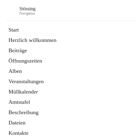
Stössing
Navigation
Start
Herzlich willkommen
öffnet
Erhebungsblatt Trinkwasser
Beiträge
in
Datei
neuem
Öffnungszeiten
Tab
öffnet
Kindergarten
in
Ordner
Alben
neuem
Tab
Veranstaltungen
Müllkalender
Amtstafel
Beschreibung
Dateien
Kontakte