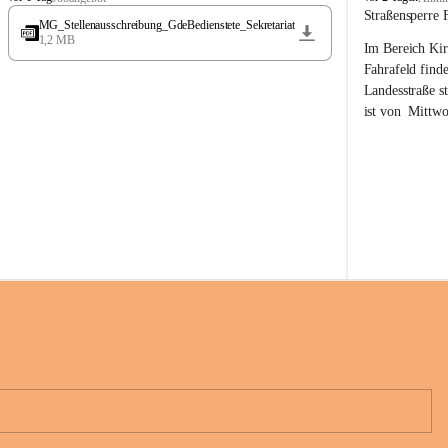
t
t
Straßensperre 
MG_Stellenausschreibung_GdeBedienstete_Sekretariat
ö
ö
1,2 MB
Im Bereich Kir
s
s
s
s
Fahrafeld finde
i
i
Landesstraße s
n
n
ist von  
Mittwo
g
g
22.08.2026 ges