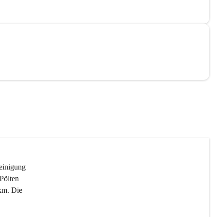
reinigung 
Pölten 
km. Die 