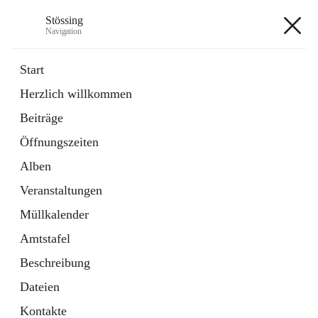
Stössing
Navigation
Stössing
Start
Herzlich willkommen
öffnet
Erhebungsblatt Trinkwasser
Beiträge
in
Datei
neuem
Öffnungszeiten
Tab
öffnet
Kindergarten
in
Ordner
Alben
neuem
Tab
Veranstaltungen
+9
Müllkalender
Amtstafel
Beschreibung
Dateien
Hauptadresse
Kontakte