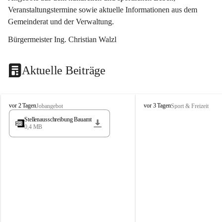
Veranstaltungstermine sowie aktuelle Informationen aus dem 
Gemeinderat und der Verwaltung. 
Bürgermeister Ing. Christian Walzl
Aktuelle Beiträge
S
S
vor 2 Tagen
vor 3 Tagen
Jobangebot
Sport & Freizeit
t
t
Stellenausschreibung Bauamt
ö
ö
0,4 MB
s
s
s
s
i
i
n
n
g
g