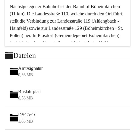
Nächstgelegener Bahnhof ist der Bahnhof Böheimkirchen 
(11 km). Die Landesstraße 110, welche durch den Ort führt, 
stellt die Verbindung zur Landesstraße 119 (Altlengbach - 
Hainfeld) sowie zur Landesstraße 129 (Böheimkirchen - St. 
Pölten) her. In Plosdorf (Gemeindegebiet Böheimkirchen) 
besteht eine Anschlussstelle zur Westautobahn (A 1).
Mit einem PKW ist St. Pölten in ca. 30 Minuten erreichbar, 
Dateien
Wien erreicht man in ca. 45 Minuten.
Stössing zählt noch zum Naherholungsraum Wien sowie 
Amtssignatur
zum Naherholungsraum St. Pölten. Viele Bauernhöfe hatten 
0,36 MB
„ihre Wiener“. Seit 1960 bauten viele Wiener 
Wochenendhäuser im Gemeindegebiet. Wegen des 
Busfahrplan
waldreichen Jagdgebietes haben viele Jagdpächter ihre 
0,58 MB
Jagdgäste.
DSGVO
Das Wandern ist aus touristischer Sicht die bedeutendste 
1,63 MB
Tätigkeit. Das hügelige Gebiet mit Wanderwegen durch 
Wiesen, Wälder und Obstkulturen lädt dazu ein. Gefördert 