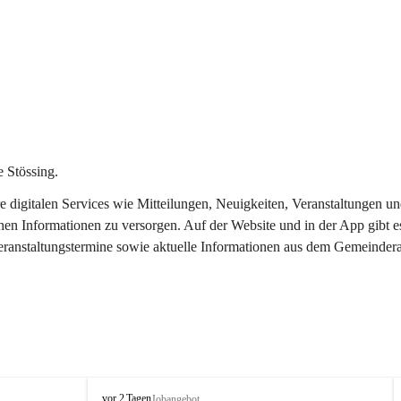
 Stössing.
ere digitalen Services wie Mitteilungen, Neuigkeiten, Veranstaltungen
chen Informationen zu versorgen. Auf der Website und in der App gibt 
Veranstaltungstermine sowie aktuelle Informationen aus dem Gemeindera
S
vor 2 Tagen
Jobangebot