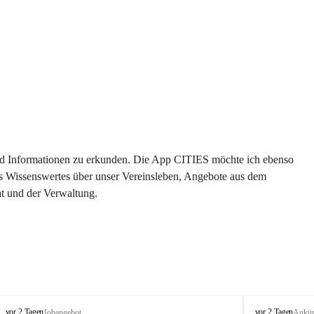
 und Informationen zu erkunden. Die App CITIES möchte ich ebenso 
es Wissenswertes über unser Vereinsleben, Angebote aus dem 
t und der Verwaltung. 
S
S
vor 2 Tagen
vor 2 Tagen
Jobangebot
Ankü