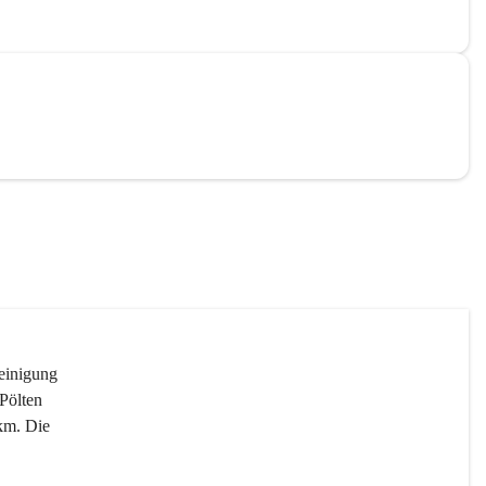
reinigung 
Pölten 
km. Die 