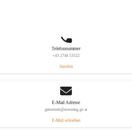
Stössing 7, 3073 Stössing, AUT
Auf Karte ansehen
Telefonnummer
+43 2744 53522
Anrufen
E-Mail Adresse
gemeinde@stoessing.gv.at
E-Mail schreiben