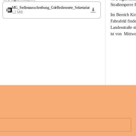
t
t
Straßensperre 
MG_Stellenausschreibung_GdeBedienstete_Sekretariat
ö
ö
1,2 MB
Im Bereich Kir
s
s
s
s
Fahrafeld finde
i
i
Landesstraße s
n
n
ist von  
Mittwo
g
g
22.08.2026 ges