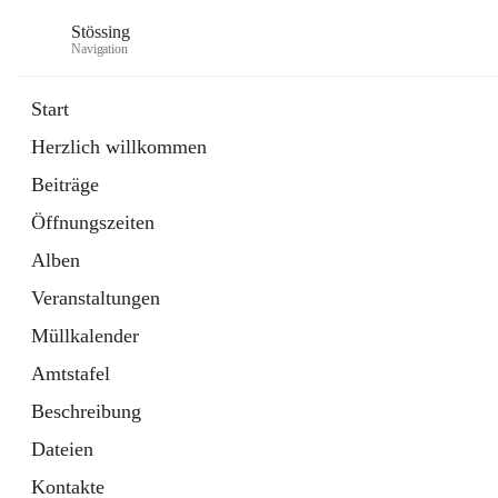
Stössing
Navigation
Start
Herzlich willkommen
öffnet
Erhebungsblatt Trinkwasser
Beiträge
in
Datei
neuem
Öffnungszeiten
Tab
öffnet
Kindergarten
in
Ordner
Alben
neuem
Tab
Veranstaltungen
Müllkalender
Amtstafel
Beschreibung
Dateien
Kontakte