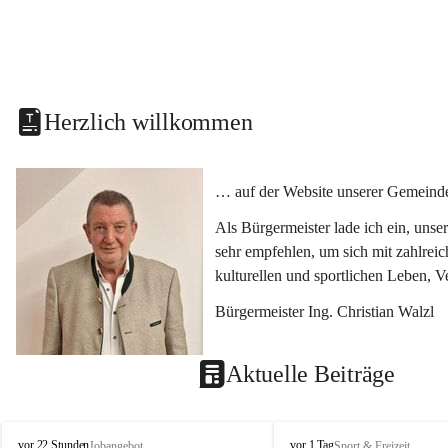
Herzlich willkommen
… auf der Website unserer Gemeinde
Als Bürgermeister lade ich ein, uns
sehr empfehlen, um sich mit zahlrei
kulturellen und sportlichen Leben, 
Bürgermeister Ing. Christian Walzl
Aktuelle Beiträge
S
S
vor 22 Stunden
vor 1 Tag
Jobangebot
Sport & Freizeit