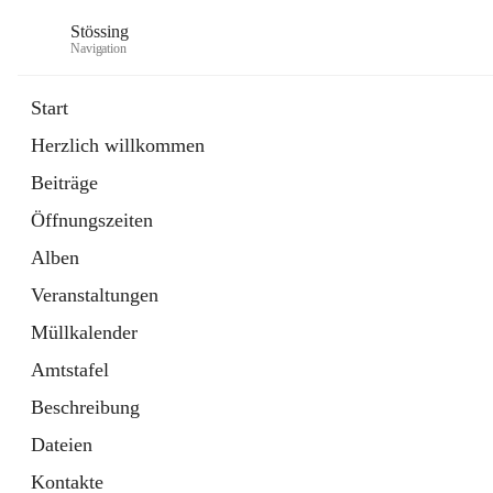
Stössing
Navigation
Start
Herzlich willkommen
öffnet
Erhebungsblatt Trinkwasser
Beiträge
in
Datei
neuem
Öffnungszeiten
Tab
öffnet
Kindergarten
in
Ordner
Alben
neuem
Tab
Veranstaltungen
Müllkalender
Amtstafel
Beschreibung
Dateien
Kontakte