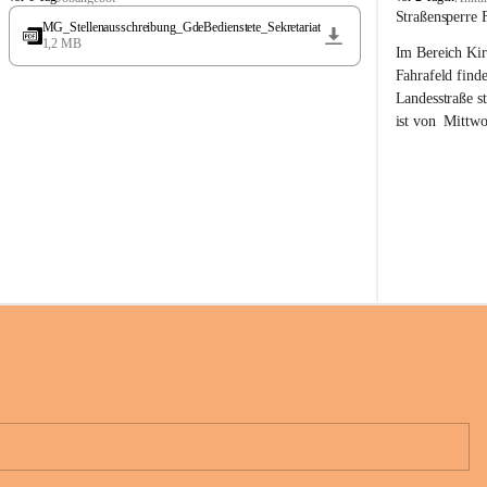
t
t
Straßensperre 
MG_Stellenausschreibung_GdeBedienstete_Sekretariat
ö
ö
1,2 MB
Im Bereich Kir
s
s
s
s
Fahrafeld finde
i
i
Landesstraße s
n
n
ist von  
Mittwo
g
g
22.08.2026 ges