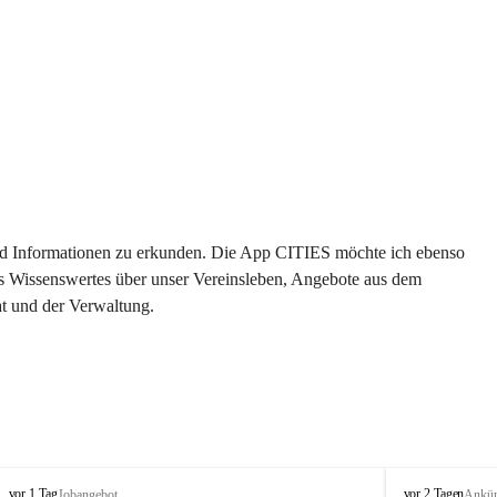
 und Informationen zu erkunden. Die App CITIES möchte ich ebenso 
es Wissenswertes über unser Vereinsleben, Angebote aus dem 
t und der Verwaltung. 
S
S
vor 1 Tag
vor 2 Tagen
Jobangebot
Ankü