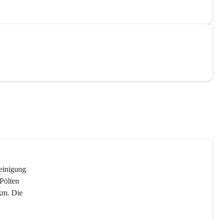
reinigung 
Pölten 
km. Die 