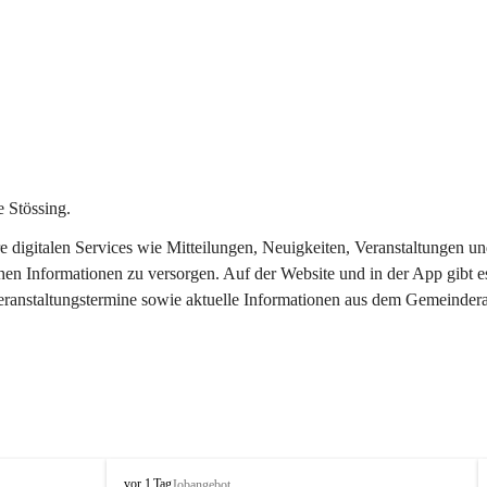
 Stössing.
ere digitalen Services wie Mitteilungen, Neuigkeiten, Veranstaltungen
chen Informationen zu versorgen. Auf der Website und in der App gibt 
Veranstaltungstermine sowie aktuelle Informationen aus dem Gemeindera
S
vor 1 Tag
Jobangebot