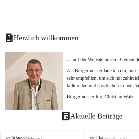
Herzlich willkommen
… auf der Website unserer Gemeinde
Als Bürgermeister lade ich ein, uns
sehr empfehlen, um sich mit zahlrei
kulturellen und sportlichen Leben, 
Bürgermeister Ing. Christian Walzl
Aktuelle Beiträge
S
S
vor 20 Stunden
vor 1 Tag
Jobangebot
Sport & Freizeit