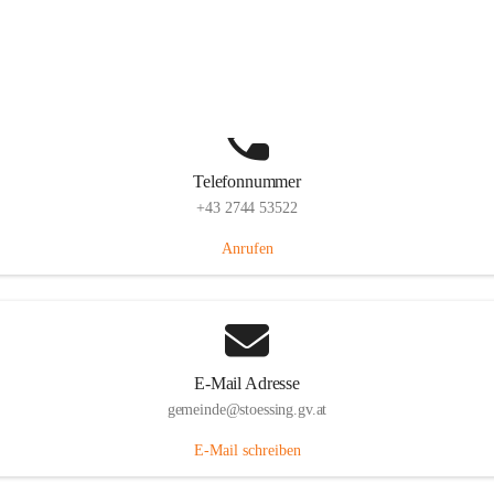
Stössing 7, 3073 Stössing, AUT
Auf Karte ansehen
Telefonnummer
+43 2744 53522
Anrufen
E-Mail Adresse
gemeinde@stoessing.gv.at
E-Mail schreiben