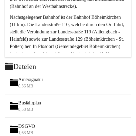
(Bahnhof an der Westbahnstrecke).
Nächstgelegener Bahnhof ist der Bahnhof Böheimkirchen 
(11 km). Die Landesstraße 110, welche durch den Ort führt, 
stellt die Verbindung zur Landesstraße 119 (Altlengbach - 
Hainfeld) sowie zur Landesstraße 129 (Böheimkirchen - St. 
Pölten) her. In Plosdorf (Gemeindegebiet Böheimkirchen) 
besteht eine Anschlussstelle zur Westautobahn (A 1).
Mit einem PKW ist St. Pölten in ca. 30 Minuten erreichbar, 
Dateien
Wien erreicht man in ca. 45 Minuten.
Stössing zählt noch zum Naherholungsraum Wien sowie 
Amtssignatur
zum Naherholungsraum St. Pölten. Viele Bauernhöfe hatten 
0,36 MB
„ihre Wiener“. Seit 1960 bauten viele Wiener 
Wochenendhäuser im Gemeindegebiet. Wegen des 
Busfahrplan
waldreichen Jagdgebietes haben viele Jagdpächter ihre 
0,58 MB
Jagdgäste.
DSGVO
Das Wandern ist aus touristischer Sicht die bedeutendste 
1,63 MB
Tätigkeit. Das hügelige Gebiet mit Wanderwegen durch 