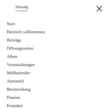
Stössing
Navigation
Stössing
Start
Herzlich willkommen
öffnet
Erhebungsblatt Trinkwasser
Beiträge
in
Datei
neuem
Öffnungszeiten
Tab
öffnet
Kindergarten
in
Ordner
Alben
neuem
Tab
Veranstaltungen
+9
Müllkalender
Amtstafel
Beschreibung
Dateien
Hauptadresse
Kontakte