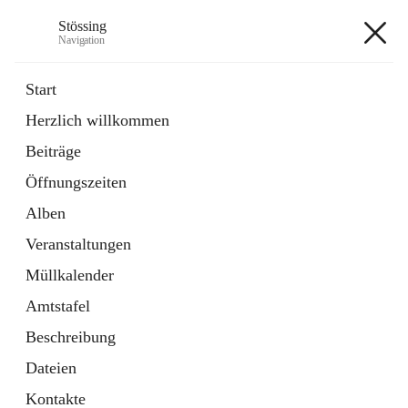
Stössing
Navigation
Stössing
Start
Herzlich willkommen
öffnet
Erhebungsblatt Trinkwasser
Beiträge
in
Datei
neuem
Öffnungszeiten
Tab
öffnet
Kindergarten
in
Ordner
Alben
neuem
Tab
Veranstaltungen
+9
Müllkalender
Amtstafel
Beschreibung
Dateien
Hauptadresse
Kontakte