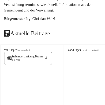
Veranstaltungstermine sowie aktuelle Informationen aus dem 
Gemeinderat und der Verwaltung. 
Bürgermeister Ing. Christian Walzl
Aktuelle Beiträge
S
S
vor 2 Tagen
vor 3 Tagen
Jobangebot
Sport & Freizeit
t
t
Stellenausschreibung Bauamt
ö
ö
0,4 MB
s
s
s
s
i
i
n
n
g
g