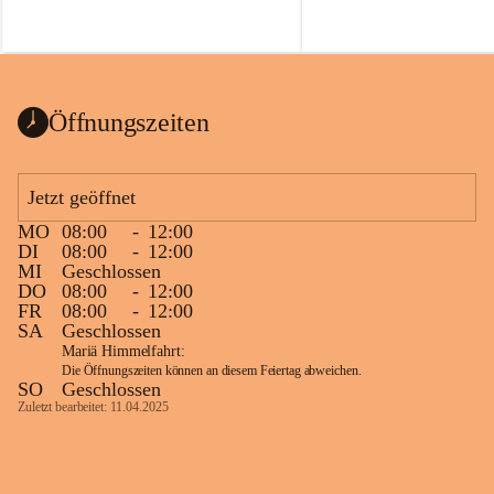
Voraussetzungen für einen erfolgreichen 
Start ins Jahr. Beim Heckentag 2026 
können ab 1. September wieder heimische 
Sträucher, Bäume und Heckenpakete aus 
regionalem Saatgut bestellt werden, die 
Öffnungszeiten
Vielfalt in Gärten bringen und zugleich 
wertvolle Lebensräume für Bestäuber 
schaffen.
Jetzt geöffnet
Wie wichtig Hecken sind zeigt das 
österreichweite Forschungsprojekt 
MO
08:00
-
12:00
DI
08:00
-
12:00
„Heckenleben“ des Vereins Regionale 
MI
Geschlossen
Gehölzvermehrung. Die Untersuchungen 
DO
08:00
-
12:00
machen deutlich, dass Bestäuber auf ein 
FR
08:00
-
12:00
möglichst durchgehendes 
SA
Geschlossen
Nahrungsangebot angewiesen sind. 
Mariä Himmelfahrt:
Heimische Hecken können 
Die Öffnungszeiten können an diesem Feiertag abweichen.
SO
Geschlossen
Versorgungslücken schließen, weil 
Zuletzt bearbeitet: 11.04.2025
unterschiedliche Gehölzarten zu 
verschiedenen Zeitpunkten blühen und 
sich im Jahresverlauf ergänzen.