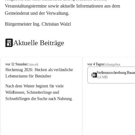
Veranstaltungstermine sowie aktuelle Informationen aus dem 
Gemeinderat und der Verwaltung. 
Bürgermeister Ing. Christian Walzl
Aktuelle Beiträge
S
S
vor 12 Stunden
vor 4 Tagen
Umwelt
Jobangebot
t
t
Heckentag 2026: Hecken als verlässliche 
Stellenausschreibung Baua
ö
ö
Lebensräume für Bestäuber
0,4 MB
s
s
s
s
Nach dem Winter beginnt für viele 
i
i
Wildbienen, Schmetterlinge und 
n
n
Schwebfliegen die Suche nach Nahrung. 
g
g
Gerade in dieser Zeit, wenn erst wenige 
Pflanzen blühen, sind heimische Hecken 
von besonderer Bedeutung. Mit ihren 
frühen Blüten liefern sie wertvollen Pollen 
und Nektar und schaffen damit wichtige 