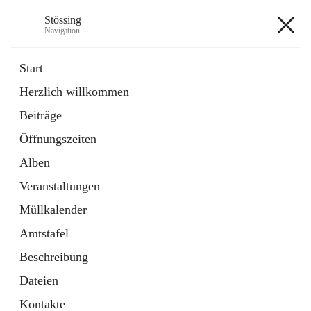
Stössing
Navigation
Stössing
Start
Herzlich willkommen
öffnet
Erhebungsblatt Trinkwasser
Beiträge
in
Datei
neuem
Öffnungszeiten
Tab
öffnet
Kindergarten
in
Ordner
Alben
neuem
Tab
Veranstaltungen
+9
Müllkalender
Amtstafel
Beschreibung
Dateien
Hauptadresse
Kontakte