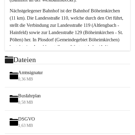
Nächstgelegener Bahnhof ist der Bahnhof Böheimkirchen 
(11 km). Die Landesstraße 110, welche durch den Ort führt, 
stellt die Verbindung zur Landesstraße 119 (Altlengbach - 
Hainfeld) sowie zur Landesstraße 129 (Böheimkirchen - St. 
Pölten) her. In Plosdorf (Gemeindegebiet Böheimkirchen) 
besteht eine Anschlussstelle zur Westautobahn (A 1).
Mit einem PKW ist St. Pölten in ca. 30 Minuten erreichbar, 
Dateien
Wien erreicht man in ca. 45 Minuten.
Stössing zählt noch zum Naherholungsraum Wien sowie 
Amtssignatur
zum Naherholungsraum St. Pölten. Viele Bauernhöfe hatten 
0,36 MB
„ihre Wiener“. Seit 1960 bauten viele Wiener 
Wochenendhäuser im Gemeindegebiet. Wegen des 
Busfahrplan
waldreichen Jagdgebietes haben viele Jagdpächter ihre 
0,58 MB
Jagdgäste.
DSGVO
Das Wandern ist aus touristischer Sicht die bedeutendste 
1,63 MB
Tätigkeit. Das hügelige Gebiet mit Wanderwegen durch 
Wiesen, Wälder und Obstkulturen lädt dazu ein. Gefördert 