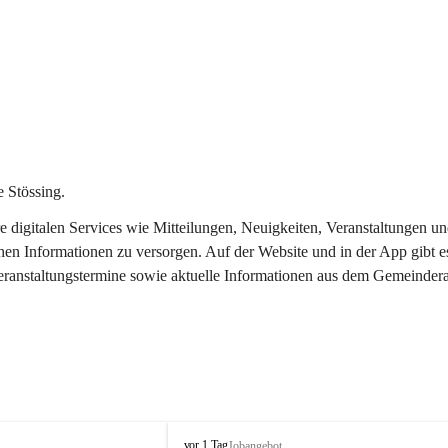
 Stössing.
ere digitalen Services wie Mitteilungen, Neuigkeiten, Veranstaltungen
chen Informationen zu versorgen. Auf der Website und in der App gibt 
Veranstaltungstermine sowie aktuelle Informationen aus dem Gemeindera
S
vor 1 Tag
Jobangebot