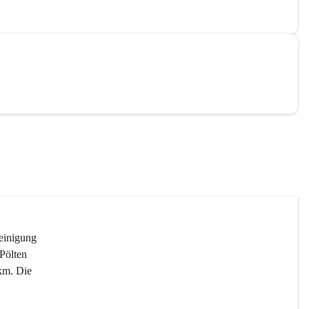
reinigung 
Pölten 
km. Die 