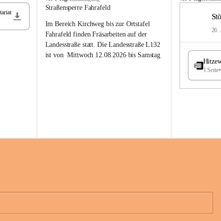
t
t
Straßensperre Fahrafeld
ariat
ö
ö
St
Im Bereich Kirchweg bis zur Ortstafel 
s
s
26. 
s
s
Fahrafeld finden Fräsarbeiten auf der 
i
i
Landesstraße statt. Die Landesstraße L132 
n
n
ist von  
Mittwoch 12.08.2026 bis Samstag 
g
g
Hitzew
22.08.2026 gesperrt!
1 Seite
•