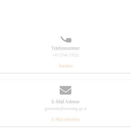
Stössing 7, 3073 Stössing, AUT
Auf Karte ansehen
Telefonnummer
+43 2744 53522
Anrufen
E-Mail Adresse
gemeinde@stoessing.gv.at
E-Mail schreiben