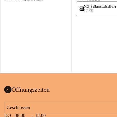
t
t
MG_Stellenausschreibung
ö
ö
1,7 MB
s
s
s
s
i
i
n
n
g
g
Öffnungszeiten
Geschlossen
DO
08:00
-
12:00