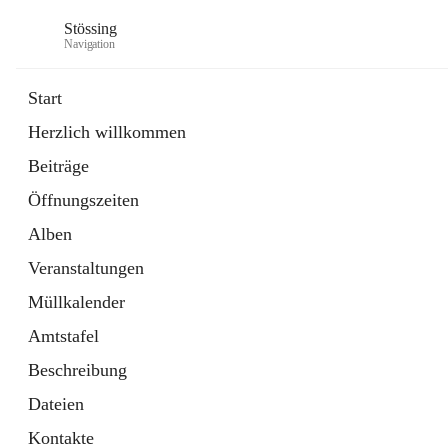
Stössing
Navigation
Start
Herzlich willkommen
öffnet
Erhebungsblatt Trinkwasser
Beiträge
in
Datei
neuem
Öffnungszeiten
Tab
öffnet
Kindergarten
in
Ordner
Alben
neuem
Tab
Veranstaltungen
Müllkalender
Amtstafel
Beschreibung
Dateien
Kontakte