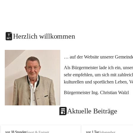
Herzlich willkommen
… auf der Website unserer Gemeinde
Als Bürgermeister lade ich ein, uns
sehr empfehlen, um sich mit zahlrei
kulturellen und sportlichen Leben, 
Bürgermeister Ing. Christian Walzl
Aktuelle Beiträge
S
S
vor 18 Stunden
vor 1 Tag
Sport & Freizeit
Jobangebot