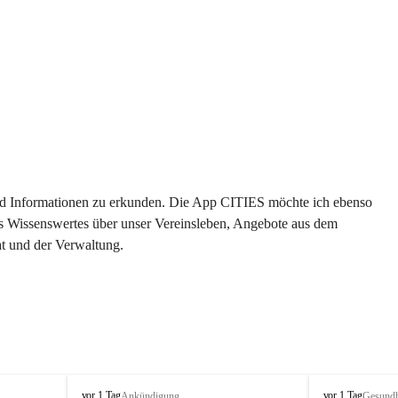
 und Informationen zu erkunden. Die App CITIES möchte ich ebenso 
es Wissenswertes über unser Vereinsleben, Angebote aus dem 
t und der Verwaltung. 
S
S
vor 1 Tag
vor 1 Tag
Ankündigung
Gesundh