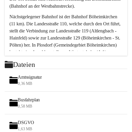
(Bahnhof an der Westbahnstrecke).
Nächstgelegener Bahnhof ist der Bahnhof Böheimkirchen 
(11 km). Die Landesstraße 110, welche durch den Ort führt, 
stellt die Verbindung zur Landesstraße 119 (Altlengbach - 
Hainfeld) sowie zur Landesstraße 129 (Böheimkirchen - St. 
Pölten) her. In Plosdorf (Gemeindegebiet Böheimkirchen) 
besteht eine Anschlussstelle zur Westautobahn (A 1).
Mit einem PKW ist St. Pölten in ca. 30 Minuten erreichbar, 
Dateien
Wien erreicht man in ca. 45 Minuten.
Stössing zählt noch zum Naherholungsraum Wien sowie 
Amtssignatur
zum Naherholungsraum St. Pölten. Viele Bauernhöfe hatten 
0,36 MB
„ihre Wiener“. Seit 1960 bauten viele Wiener 
Wochenendhäuser im Gemeindegebiet. Wegen des 
Busfahrplan
waldreichen Jagdgebietes haben viele Jagdpächter ihre 
0,58 MB
Jagdgäste.
DSGVO
Das Wandern ist aus touristischer Sicht die bedeutendste 
1,63 MB
Tätigkeit. Das hügelige Gebiet mit Wanderwegen durch 