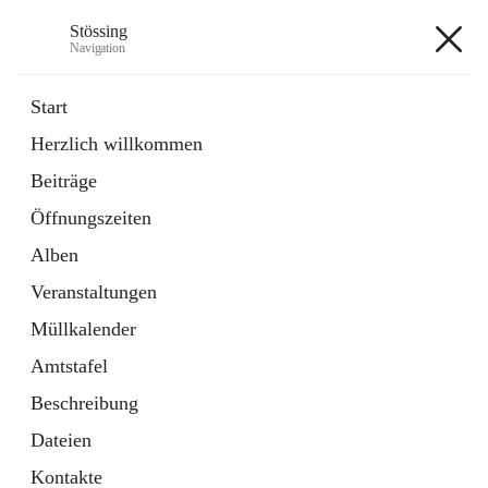
Stössing
Navigation
Stössing
Start
Herzlich willkommen
öffnet
Erhebungsblatt Trinkwasser
Beiträge
in
Datei
neuem
Öffnungszeiten
Tab
öffnet
Kindergarten
in
Ordner
Alben
neuem
Tab
Veranstaltungen
+9
Müllkalender
Amtstafel
Beschreibung
Dateien
Hauptadresse
Kontakte