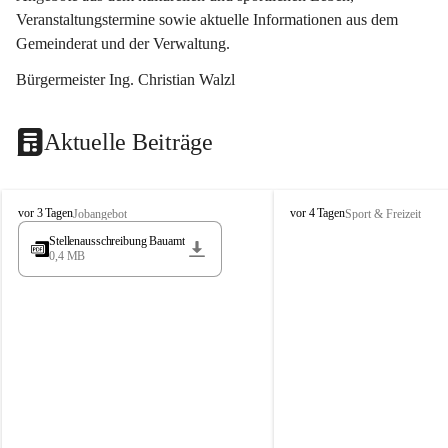
Veranstaltungstermine sowie aktuelle Informationen aus dem 
Gemeinderat und der Verwaltung. 
Bürgermeister Ing. Christian Walzl
Aktuelle Beiträge
S
S
vor 3 Tagen
vor 4 Tagen
Jobangebot
Sport & Freizeit
t
t
Stellenausschreibung Bauamt
ö
ö
0,4 MB
s
s
s
s
i
i
n
n
g
g