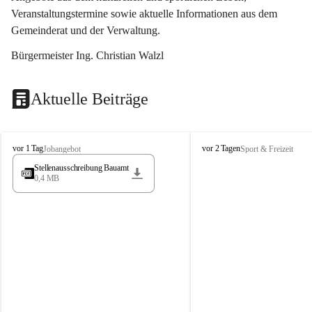
Veranstaltungstermine sowie aktuelle Informationen aus dem 
Gemeinderat und der Verwaltung. 
Bürgermeister Ing. Christian Walzl
Aktuelle Beiträge
S
S
vor 1 Tag
vor 2 Tagen
Jobangebot
Sport & Freizeit
t
t
Stellenausschreibung Bauamt
ö
ö
0,4 MB
s
s
s
s
i
i
n
n
g
g