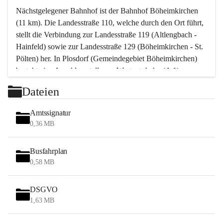
Nächstgelegener Bahnhof ist der Bahnhof Böheimkirchen 
(11 km). Die Landesstraße 110, welche durch den Ort führt, 
stellt die Verbindung zur Landesstraße 119 (Altlengbach - 
Hainfeld) sowie zur Landesstraße 129 (Böheimkirchen - St. 
Pölten) her. In Plosdorf (Gemeindegebiet Böheimkirchen) 
besteht eine Anschlussstelle zur Westautobahn (A 1).
Mit einem PKW ist St. Pölten in ca. 30 Minuten erreichbar, 
Dateien
Wien erreicht man in ca. 45 Minuten.
Stössing zählt noch zum Naherholungsraum Wien sowie 
Amtssignatur
zum Naherholungsraum St. Pölten. Viele Bauernhöfe hatten 
0,36 MB
„ihre Wiener“. Seit 1960 bauten viele Wiener 
Wochenendhäuser im Gemeindegebiet. Wegen des 
Busfahrplan
waldreichen Jagdgebietes haben viele Jagdpächter ihre 
0,58 MB
Jagdgäste.
DSGVO
Das Wandern ist aus touristischer Sicht die bedeutendste 
1,63 MB
Tätigkeit. Das hügelige Gebiet mit Wanderwegen durch 
Wiesen, Wälder und Obstkulturen lädt dazu ein. Gefördert 