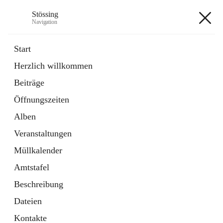
Stössing
Navigation
Stössing
Start
Herzlich willkommen
öffnet
Erhebungsblatt Trinkwasser
Beiträge
in
Datei
neuem
Öffnungszeiten
Tab
öffnet
Kindergarten
in
Ordner
Alben
neuem
Tab
Veranstaltungen
+9
Müllkalender
Amtstafel
Beschreibung
Dateien
Hauptadresse
Kontakte