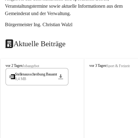
Veranstaltungstermine sowie aktuelle Informationen aus dem 
Gemeinderat und der Verwaltung. 
Bürgermeister Ing. Christian Walzl
Aktuelle Beiträge
S
S
vor 2 Tagen
vor 3 Tagen
Jobangebot
Sport & Freizeit
t
t
Stellenausschreibung Bauamt
ö
ö
0,4 MB
s
s
s
s
i
i
n
n
g
g