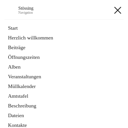
Stössing
Navigation
Stössing
Start
Herzlich willkommen
öffnet
Erhebungsblatt Trinkwasser
Beiträge
in
Datei
neuem
Öffnungszeiten
Tab
öffnet
Kindergarten
in
Ordner
Alben
neuem
Tab
Veranstaltungen
+9
Müllkalender
Amtstafel
Beschreibung
Dateien
Hauptadresse
Kontakte