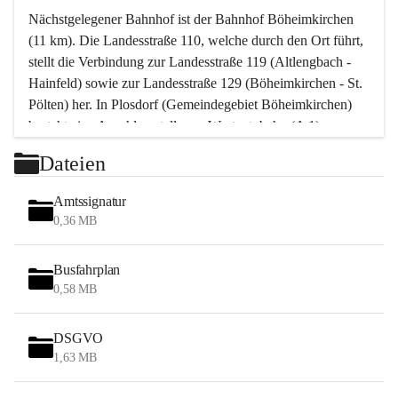
Nächstgelegener Bahnhof ist der Bahnhof Böheimkirchen 
(11 km). Die Landesstraße 110, welche durch den Ort führt, 
stellt die Verbindung zur Landesstraße 119 (Altlengbach - 
Hainfeld) sowie zur Landesstraße 129 (Böheimkirchen - St. 
Pölten) her. In Plosdorf (Gemeindegebiet Böheimkirchen) 
besteht eine Anschlussstelle zur Westautobahn (A 1).
Mit einem PKW ist St. Pölten in ca. 30 Minuten erreichbar, 
Dateien
Wien erreicht man in ca. 45 Minuten.
Stössing zählt noch zum Naherholungsraum Wien sowie 
Amtssignatur
zum Naherholungsraum St. Pölten. Viele Bauernhöfe hatten 
0,36 MB
„ihre Wiener“. Seit 1960 bauten viele Wiener 
Wochenendhäuser im Gemeindegebiet. Wegen des 
Busfahrplan
waldreichen Jagdgebietes haben viele Jagdpächter ihre 
0,58 MB
Jagdgäste.
DSGVO
Das Wandern ist aus touristischer Sicht die bedeutendste 
1,63 MB
Tätigkeit. Das hügelige Gebiet mit Wanderwegen durch 
Wiesen, Wälder und Obstkulturen lädt dazu ein. Gefördert 