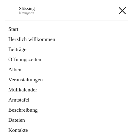
Stössing
Navigation
Stössing
Start
Herzlich willkommen
öffnet
Erhebungsblatt Trinkwasser
Beiträge
in
Datei
neuem
Öffnungszeiten
Tab
öffnet
Kindergarten
in
Ordner
Alben
neuem
Tab
Veranstaltungen
+9
Müllkalender
Amtstafel
Beschreibung
Dateien
Hauptadresse
Kontakte