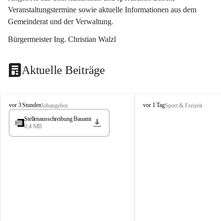
Veranstaltungstermine sowie aktuelle Informationen aus dem 
Gemeinderat und der Verwaltung. 
Bürgermeister Ing. Christian Walzl
Aktuelle Beiträge
S
S
vor 3 Stunden
vor 1 Tag
Jobangebot
Sport & Freizeit
t
t
Stellenausschreibung Bauamt
ö
ö
0,4 MB
s
s
s
s
i
i
n
n
g
g