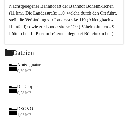
Nächstgelegener Bahnhof ist der Bahnhof Böheimkirchen 
(11 km). Die Landesstraße 110, welche durch den Ort führt, 
stellt die Verbindung zur Landesstraße 119 (Altlengbach - 
Hainfeld) sowie zur Landesstraße 129 (Böheimkirchen - St. 
Pölten) her. In Plosdorf (Gemeindegebiet Böheimkirchen) 
besteht eine Anschlussstelle zur Westautobahn (A 1).
Mit einem PKW ist St. Pölten in ca. 30 Minuten erreichbar, 
Dateien
Wien erreicht man in ca. 45 Minuten.
Stössing zählt noch zum Naherholungsraum Wien sowie 
Amtssignatur
zum Naherholungsraum St. Pölten. Viele Bauernhöfe hatten 
0,36 MB
„ihre Wiener“. Seit 1960 bauten viele Wiener 
Wochenendhäuser im Gemeindegebiet. Wegen des 
Busfahrplan
waldreichen Jagdgebietes haben viele Jagdpächter ihre 
0,58 MB
Jagdgäste.
DSGVO
Das Wandern ist aus touristischer Sicht die bedeutendste 
1,63 MB
Tätigkeit. Das hügelige Gebiet mit Wanderwegen durch 
Wiesen, Wälder und Obstkulturen lädt dazu ein. Gefördert 