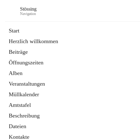
Stössing
Navigation
Start
Herzlich willkommen
öffnet
Erhebungsblatt Trinkwasser
Beiträge
in
Datei
neuem
Öffnungszeiten
Tab
öffnet
Kindergarten
in
Ordner
Alben
neuem
Tab
Veranstaltungen
Müllkalender
Amtstafel
Beschreibung
Dateien
Kontakte