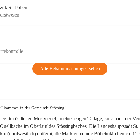
rk St. Pölten
Forstwesen
ttekontrolle
Alle Bekanntmachungen sehen
willkommen in der Gemeinde Stössing!
liegt im östlichen Mostviertel, in einer engen Tallage, kurz nach der Ve
Quellbäche im Oberlauf des Stössingbaches. Die Landeshauptstadt St. 
5 km (nordwestlich) entfernt, die Marktgemeinde Böheimkirchen ca. 11 