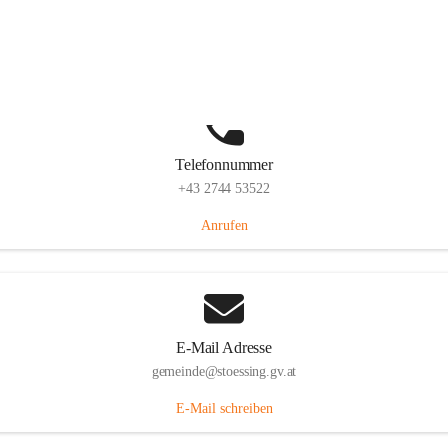
Stössing 7, 3073 Stössing, AUT
Auf Karte ansehen
Telefonnummer
+43 2744 53522
Anrufen
E-Mail Adresse
gemeinde@stoessing.gv.at
E-Mail schreiben