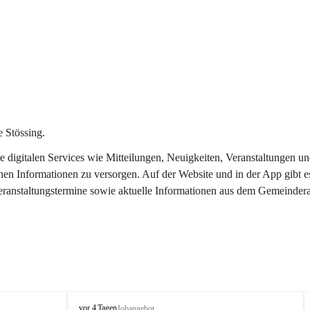
 Stössing.
ere digitalen Services wie Mitteilungen, Neuigkeiten, Veranstaltungen
chen Informationen zu versorgen. Auf der Website und in der App gibt 
Veranstaltungstermine sowie aktuelle Informationen aus dem Gemeindera
S
vor 4 Tagen
Jobangebot