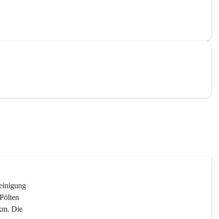
reinigung 
Pölten 
km. Die 