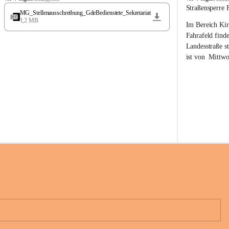
t
t
Straßensperre 
MG_Stellenausschreibung_GdeBedienstete_Sekretariat
ö
ö
1,2 MB
Im Bereich Kir
s
s
s
s
Fahrafeld finde
i
i
Landesstraße s
n
n
ist von  
Mittwo
g
g
22.08.2026 ges