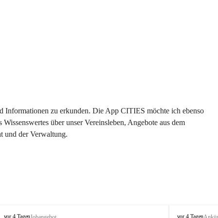
 und Informationen zu erkunden. Die App CITIES möchte ich ebenso 
es Wissenswertes über unser Vereinsleben, Angebote aus dem 
t und der Verwaltung. 
S
S
vor 4 Tagen
vor 4 Tagen
Jobangebot
Ankü