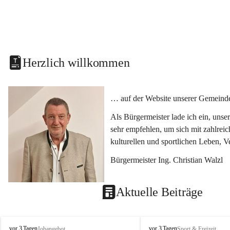
Herzlich willkommen
… auf der Website unserer Gemeinde
Als Bürgermeister lade ich ein, uns
sehr empfehlen, um sich mit zahlrei
kulturellen und sportlichen Leben, 
Bürgermeister Ing. Christian Walzl
Aktuelle Beiträge
S
S
vor 3 Tagen
vor 3 Tagen
Jobangebot
Sport & Freizeit