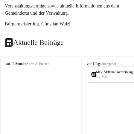
Veranstaltungstermine sowie aktuelle Informationen aus dem 
Gemeinderat und der Verwaltung. 
Bürgermeister Ing. Christian Walzl
Aktuelle Beiträge
S
S
vor 19 Stunden
vor 1 Tag
Sport & Freizeit
Jobangebot
t
t
MG_Stellenausschreibung
ö
ö
1,7 MB
s
s
s
s
i
i
n
n
g
g