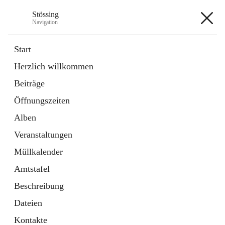
Stössing
Navigation
Stössing
Start
Herzlich willkommen
öffnet
Erhebungsblatt Trinkwasser
Beiträge
in
Datei
neuem
Öffnungszeiten
Tab
öffnet
Kindergarten
in
Ordner
Alben
neuem
Tab
Veranstaltungen
+9
Müllkalender
Amtstafel
Beschreibung
Dateien
Hauptadresse
Kontakte