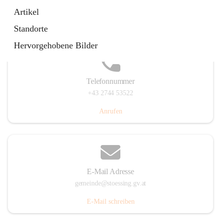
Stössing 7, 3073 Stössing, AUT
Artikel
Auf Karte ansehen
Standorte
Hervorgehobene Bilder
Telefonnummer
+43 2744 53522
Anrufen
E-Mail Adresse
gemeinde@stoessing.gv.at
E-Mail schreiben