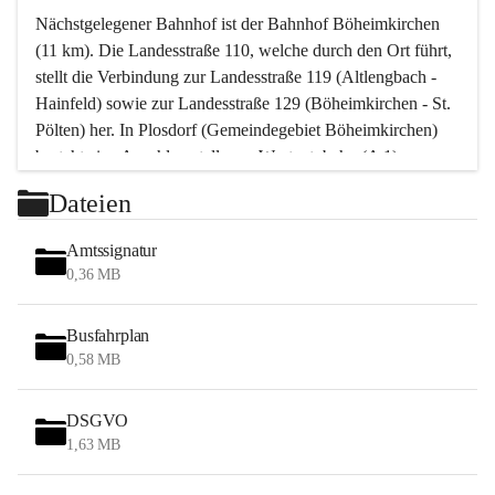
Nächstgelegener Bahnhof ist der Bahnhof Böheimkirchen 
(11 km). Die Landesstraße 110, welche durch den Ort führt, 
stellt die Verbindung zur Landesstraße 119 (Altlengbach - 
Hainfeld) sowie zur Landesstraße 129 (Böheimkirchen - St. 
Pölten) her. In Plosdorf (Gemeindegebiet Böheimkirchen) 
besteht eine Anschlussstelle zur Westautobahn (A 1).
Mit einem PKW ist St. Pölten in ca. 30 Minuten erreichbar, 
Dateien
Wien erreicht man in ca. 45 Minuten.
Stössing zählt noch zum Naherholungsraum Wien sowie 
Amtssignatur
zum Naherholungsraum St. Pölten. Viele Bauernhöfe hatten 
0,36 MB
„ihre Wiener“. Seit 1960 bauten viele Wiener 
Wochenendhäuser im Gemeindegebiet. Wegen des 
Busfahrplan
waldreichen Jagdgebietes haben viele Jagdpächter ihre 
0,58 MB
Jagdgäste.
DSGVO
Das Wandern ist aus touristischer Sicht die bedeutendste 
1,63 MB
Tätigkeit. Das hügelige Gebiet mit Wanderwegen durch 
Wiesen, Wälder und Obstkulturen lädt dazu ein. Gefördert 