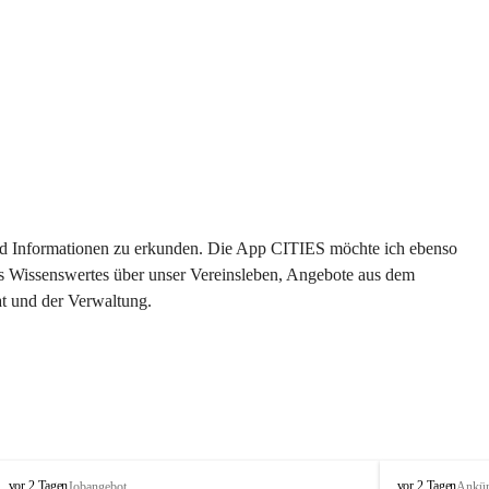
 und Informationen zu erkunden. Die App CITIES möchte ich ebenso 
es Wissenswertes über unser Vereinsleben, Angebote aus dem 
t und der Verwaltung. 
S
S
vor 2 Tagen
vor 2 Tagen
Jobangebot
Ankü