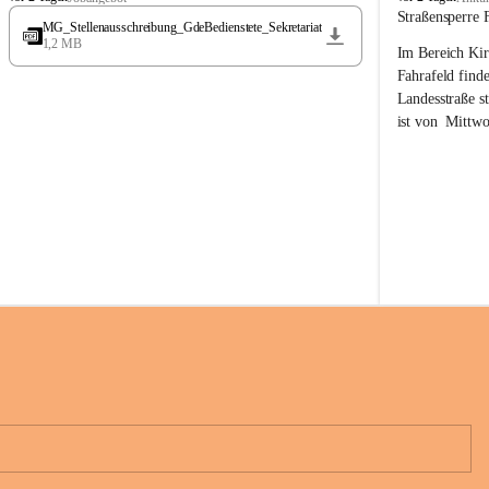
t
t
Straßensperre 
MG_Stellenausschreibung_GdeBedienstete_Sekretariat
ö
ö
1,2 MB
Im Bereich Kir
s
s
s
s
Fahrafeld finde
i
i
Landesstraße s
n
n
ist von  
Mittwo
g
g
22.08.2026 ges