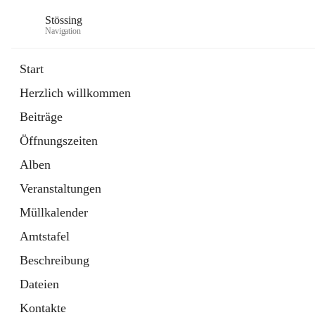
Stössing
Navigation
Start
Herzlich willkommen
öffnet
Erhebungsblatt Trinkwasser
Beiträge
in
Datei
neuem
Öffnungszeiten
Tab
öffnet
Kindergarten
in
Ordner
Alben
neuem
Tab
Veranstaltungen
Müllkalender
Amtstafel
Beschreibung
Dateien
Kontakte