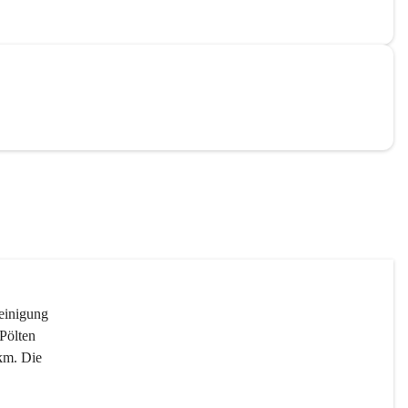
reinigung 
Pölten 
km. Die 