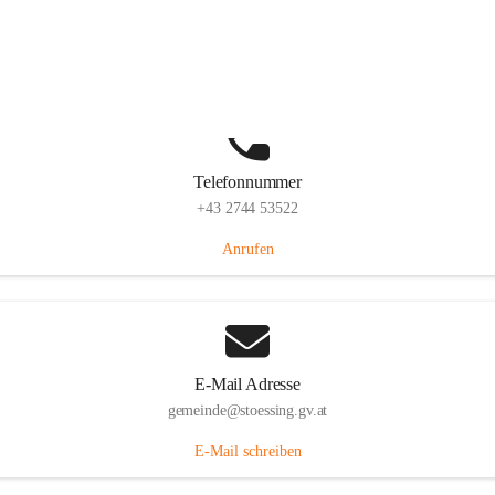
Stössing 7, 3073 Stössing, AUT
Auf Karte ansehen
Telefonnummer
+43 2744 53522
Anrufen
E-Mail Adresse
gemeinde@stoessing.gv.at
E-Mail schreiben