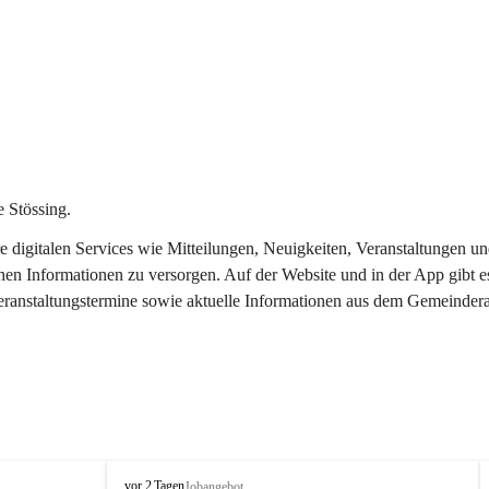
 Stössing.
ere digitalen Services wie Mitteilungen, Neuigkeiten, Veranstaltungen
chen Informationen zu versorgen. Auf der Website und in der App gibt 
Veranstaltungstermine sowie aktuelle Informationen aus dem Gemeindera
S
vor 2 Tagen
Jobangebot