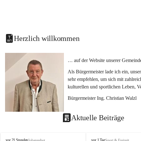
Herzlich willkommen
… auf der Website unserer Gemeinde
Als Bürgermeister lade ich ein, uns
sehr empfehlen, um sich mit zahlrei
kulturellen und sportlichen Leben, 
Bürgermeister Ing. Christian Walzl
Aktuelle Beiträge
S
S
vor 21 Stunden
vor 1 Tag
Jobangebot
Sport & Freizeit