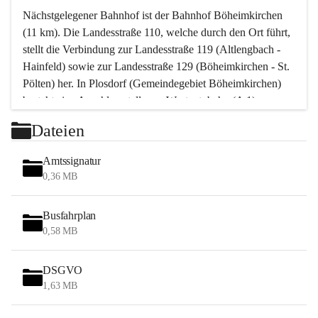
Nächstgelegener Bahnhof ist der Bahnhof Böheimkirchen 
(11 km). Die Landesstraße 110, welche durch den Ort führt, 
stellt die Verbindung zur Landesstraße 119 (Altlengbach - 
Hainfeld) sowie zur Landesstraße 129 (Böheimkirchen - St. 
Pölten) her. In Plosdorf (Gemeindegebiet Böheimkirchen) 
besteht eine Anschlussstelle zur Westautobahn (A 1).
Mit einem PKW ist St. Pölten in ca. 30 Minuten erreichbar, 
Dateien
Wien erreicht man in ca. 45 Minuten.
Stössing zählt noch zum Naherholungsraum Wien sowie 
Amtssignatur
zum Naherholungsraum St. Pölten. Viele Bauernhöfe hatten 
0,36 MB
„ihre Wiener“. Seit 1960 bauten viele Wiener 
Wochenendhäuser im Gemeindegebiet. Wegen des 
Busfahrplan
waldreichen Jagdgebietes haben viele Jagdpächter ihre 
0,58 MB
Jagdgäste.
DSGVO
Das Wandern ist aus touristischer Sicht die bedeutendste 
1,63 MB
Tätigkeit. Das hügelige Gebiet mit Wanderwegen durch 
Wiesen, Wälder und Obstkulturen lädt dazu ein. Gefördert 