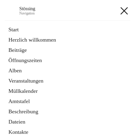
Stössing
Navigation
Stössing
Start
Herzlich willkommen
öffnet
Erhebungsblatt Trinkwasser
Beiträge
in
Datei
neuem
Öffnungszeiten
Tab
öffnet
Kindergarten
in
Ordner
Alben
neuem
Tab
Veranstaltungen
+9
Müllkalender
Amtstafel
Beschreibung
Dateien
Hauptadresse
Kontakte