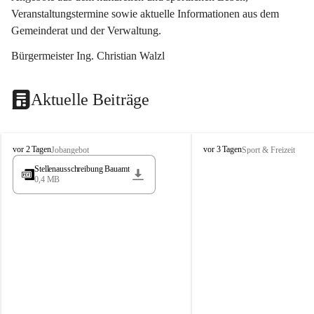
Veranstaltungstermine sowie aktuelle Informationen aus dem 
Gemeinderat und der Verwaltung. 
Bürgermeister Ing. Christian Walzl
Aktuelle Beiträge
S
S
vor 2 Tagen
vor 3 Tagen
Jobangebot
Sport & Freizeit
t
t
Stellenausschreibung Bauamt
ö
ö
0,4 MB
s
s
s
s
i
i
n
n
g
g