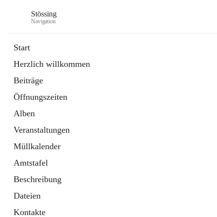
Stössing
Navigation
Start
Herzlich willkommen
öffnet
Erhebungsblatt Trinkwasser
Beiträge
in
Datei
neuem
Öffnungszeiten
Tab
öffnet
Kindergarten
in
Ordner
Alben
neuem
Tab
Veranstaltungen
Müllkalender
Amtstafel
Beschreibung
Dateien
Kontakte