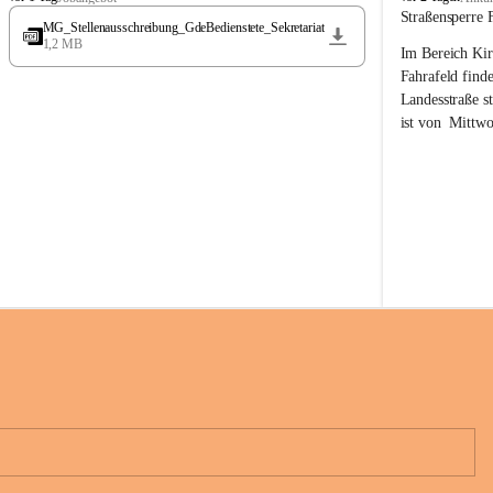
t
t
Straßensperre 
MG_Stellenausschreibung_GdeBedienstete_Sekretariat
ö
ö
1,2 MB
Im Bereich Kir
s
s
s
s
Fahrafeld finde
i
i
Landesstraße s
n
n
ist von  
Mittwo
g
g
22.08.2026 ges