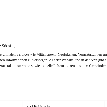
 Stössing.
ere digitalen Services wie Mitteilungen, Neuigkeiten, Veranstaltungen
chen Informationen zu versorgen. Auf der Website und in der App gibt 
Veranstaltungstermine sowie aktuelle Informationen aus dem Gemeindera
S
vor 1 Tag
Jobangebot