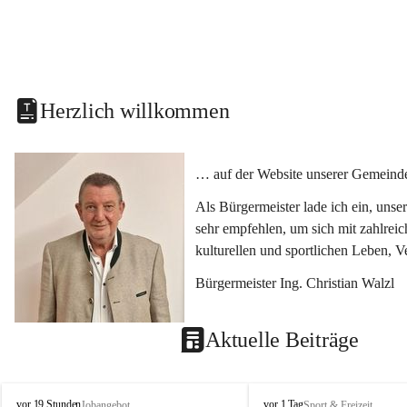
Herzlich willkommen
… auf der Website unserer Gemeinde
Als Bürgermeister lade ich ein, uns
sehr empfehlen, um sich mit zahlrei
kulturellen und sportlichen Leben, 
Bürgermeister Ing. Christian Walzl
Aktuelle Beiträge
S
S
vor 19 Stunden
vor 1 Tag
Jobangebot
Sport & Freizeit