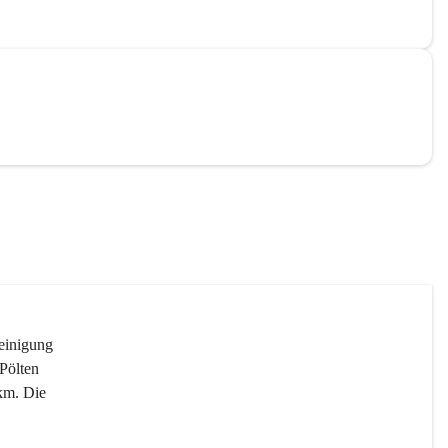
reinigung 
Pölten 
km. Die 