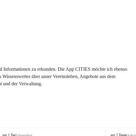
 und Informationen zu erkunden. Die App CITIES möchte ich ebenso 
es Wissenswertes über unser Vereinsleben, Angebote aus dem 
t und der Verwaltung. 
S
S
vor 1 Tag
vor 2 Tagen
Jobangebot
Ankü