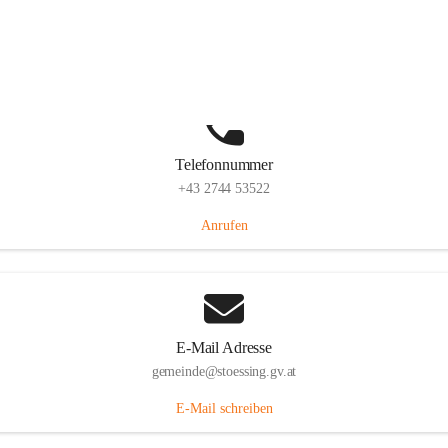
Stössing 7, 3073 Stössing, AUT
Auf Karte ansehen
Telefonnummer
+43 2744 53522
Anrufen
E-Mail Adresse
gemeinde@stoessing.gv.at
E-Mail schreiben