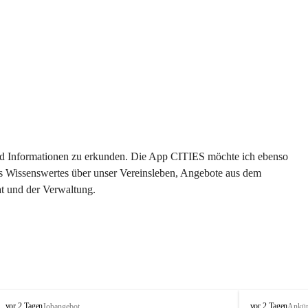
 und Informationen zu erkunden. Die App CITIES möchte ich ebenso 
es Wissenswertes über unser Vereinsleben, Angebote aus dem 
t und der Verwaltung. 
S
S
vor 2 Tagen
vor 2 Tagen
Jobangebot
Ankü