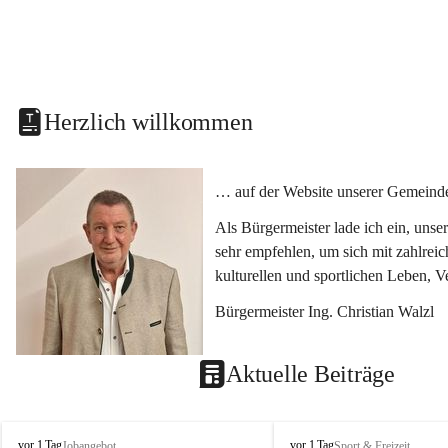
Herzlich willkommen
… auf der Website unserer Gemeinde
Als Bürgermeister lade ich ein, uns
sehr empfehlen, um sich mit zahlrei
kulturellen und sportlichen Leben, 
Bürgermeister Ing. Christian Walzl
Aktuelle Beiträge
S
S
vor 1 Tag
vor 1 Tag
Jobangebot
Sport & Freizeit