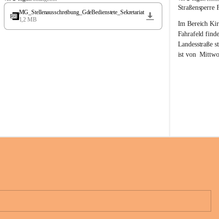
t
t
Straßensperre 
MG_Stellenausschreibung_GdeBedienstete_Sekretariat
ö
ö
1,2 MB
Im Bereich Kir
s
s
s
s
Fahrafeld finde
i
i
Landesstraße s
n
n
ist von  
Mittwo
g
g
22.08.2026 ges