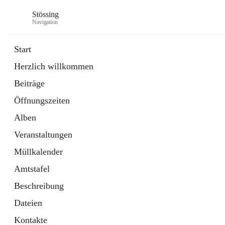
Stössing
Navigation
Start
Herzlich willkommen
öffnet
Erhebungsblatt Trinkwasser
Beiträge
in
Datei
neuem
Öffnungszeiten
Tab
öffnet
Kindergarten
in
Ordner
Alben
neuem
Tab
Veranstaltungen
Müllkalender
Amtstafel
Beschreibung
Dateien
Kontakte