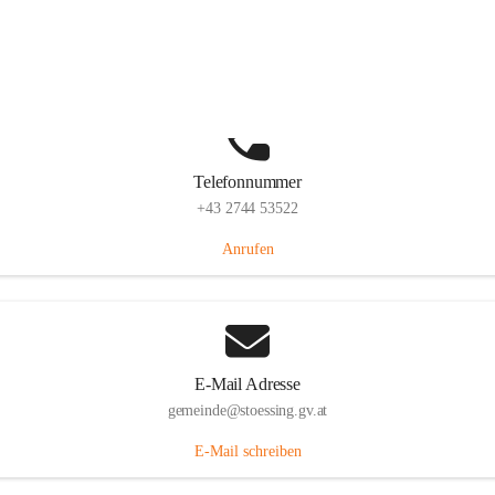
Stössing 7, 3073 Stössing, AUT
Auf Karte ansehen
Telefonnummer
+43 2744 53522
Anrufen
E-Mail Adresse
gemeinde@stoessing.gv.at
E-Mail schreiben