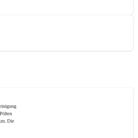
reinigung 
Pölten 
km. Die 