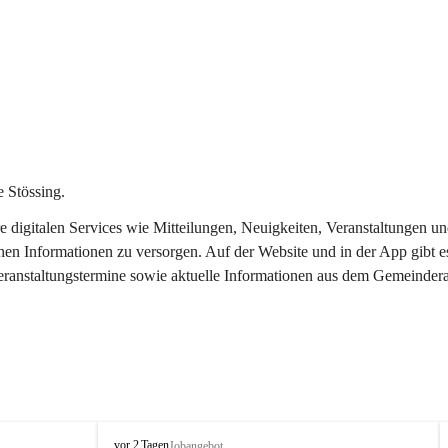
 Stössing.
ere digitalen Services wie Mitteilungen, Neuigkeiten, Veranstaltungen
chen Informationen zu versorgen. Auf der Website und in der App gibt 
Veranstaltungstermine sowie aktuelle Informationen aus dem Gemeindera
S
vor 2 Tagen
Jobangebot