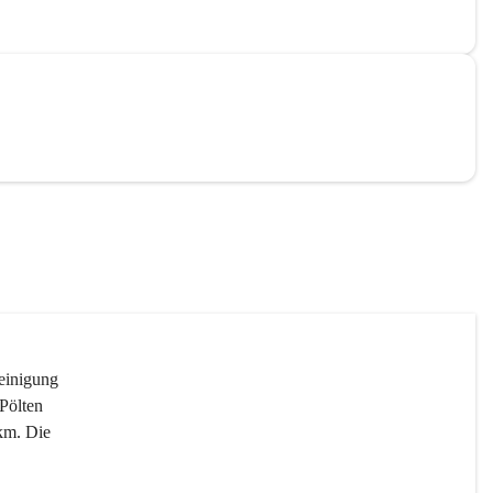
reinigung 
Pölten 
km. Die 