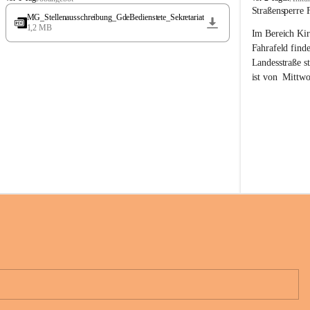
t
t
Straßensperre 
MG_Stellenausschreibung_GdeBedienstete_Sekretariat
ö
ö
1,2 MB
Im Bereich Kir
s
s
s
s
Fahrafeld finde
i
i
Landesstraße s
n
n
ist von  
Mittwo
g
g
22.08.2026 ges