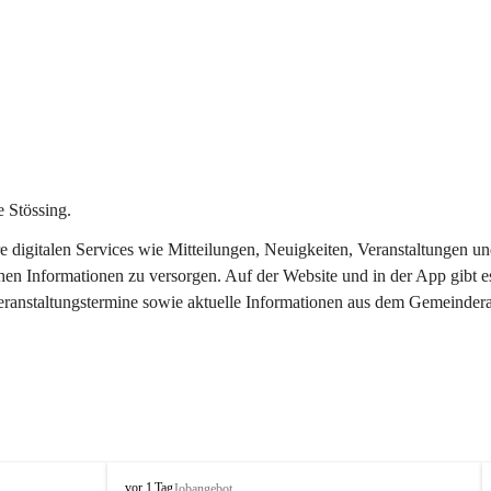
 Stössing.
ere digitalen Services wie Mitteilungen, Neuigkeiten, Veranstaltungen
chen Informationen zu versorgen. Auf der Website und in der App gibt 
Veranstaltungstermine sowie aktuelle Informationen aus dem Gemeindera
S
vor 1 Tag
Jobangebot