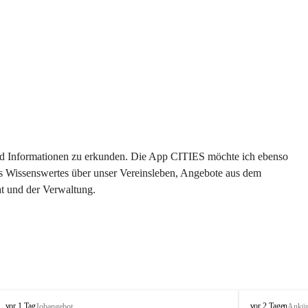
 und Informationen zu erkunden. Die App CITIES möchte ich ebenso 
es Wissenswertes über unser Vereinsleben, Angebote aus dem 
t und der Verwaltung. 
S
S
vor 1 Tag
vor 2 Tagen
Jobangebot
Ankü