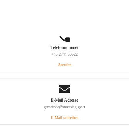
Stössing 7, 3073 Stössing, AUT
Auf Karte ansehen
Telefonnummer
+43 2744 53522
Anrufen
E-Mail Adresse
gemeinde@stoessing.gv.at
E-Mail schreiben