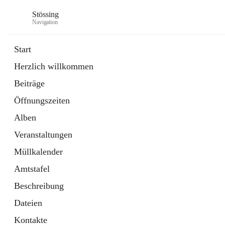
Stössing
Navigation
Start
Herzlich willkommen
öffnet
Erhebungsblatt Trinkwasser
Beiträge
in
Datei
neuem
Öffnungszeiten
Tab
öffnet
Kindergarten
in
Ordner
Alben
neuem
Tab
Veranstaltungen
Müllkalender
Amtstafel
Beschreibung
Dateien
Kontakte