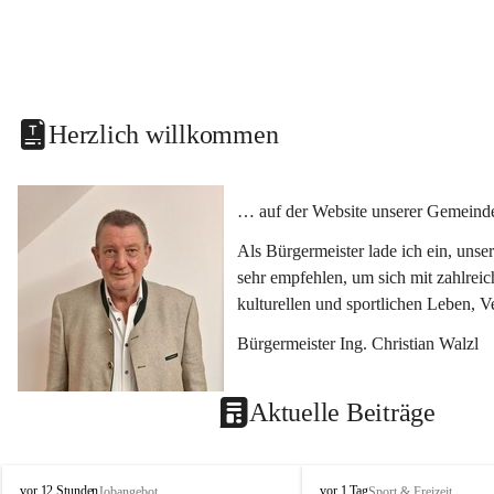
Herzlich willkommen
… auf der Website unserer Gemeinde
Als Bürgermeister lade ich ein, uns
sehr empfehlen, um sich mit zahlrei
kulturellen und sportlichen Leben, 
Bürgermeister Ing. Christian Walzl
Aktuelle Beiträge
S
S
vor 12 Stunden
vor 1 Tag
Jobangebot
Sport & Freizeit