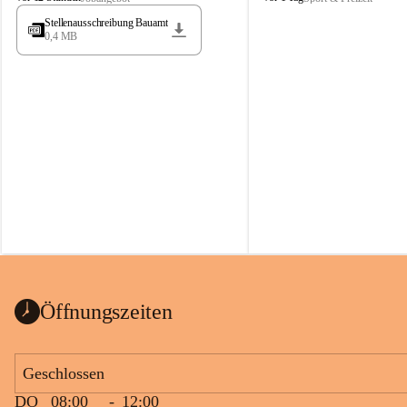
t
t
Stellenausschreibung Bauamt
ö
ö
0,4 MB
s
s
s
s
i
i
n
n
g
g
Öffnungszeiten
Geschlossen
DO
08:00
-
12:00