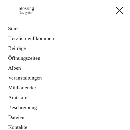
Stössing
Navigation
Stössing
Start
Herzlich willkommen
öffnet
Erhebungsblatt Trinkwasser
Beiträge
in
Datei
neuem
Öffnungszeiten
Tab
öffnet
Kindergarten
in
Ordner
Alben
neuem
Tab
Veranstaltungen
+9
Müllkalender
Amtstafel
Beschreibung
Dateien
Hauptadresse
Kontakte