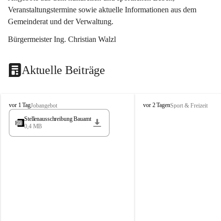
Veranstaltungstermine sowie aktuelle Informationen aus dem 
Gemeinderat und der Verwaltung. 
Bürgermeister Ing. Christian Walzl
Aktuelle Beiträge
S
S
vor 1 Tag
vor 2 Tagen
Jobangebot
Sport & Freizeit
t
t
Stellenausschreibung Bauamt
ö
ö
0,4 MB
s
s
s
s
i
i
n
n
g
g