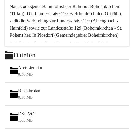
Nächstgelegener Bahnhof ist der Bahnhof Böheimkirchen 
(11 km). Die Landesstraße 110, welche durch den Ort führt, 
stellt die Verbindung zur Landesstraße 119 (Altlengbach - 
Hainfeld) sowie zur Landesstraße 129 (Böheimkirchen - St. 
Pölten) her. In Plosdorf (Gemeindegebiet Böheimkirchen) 
besteht eine Anschlussstelle zur Westautobahn (A 1).
Mit einem PKW ist St. Pölten in ca. 30 Minuten erreichbar, 
Dateien
Wien erreicht man in ca. 45 Minuten.
Stössing zählt noch zum Naherholungsraum Wien sowie 
Amtssignatur
zum Naherholungsraum St. Pölten. Viele Bauernhöfe hatten 
0,36 MB
„ihre Wiener“. Seit 1960 bauten viele Wiener 
Wochenendhäuser im Gemeindegebiet. Wegen des 
Busfahrplan
waldreichen Jagdgebietes haben viele Jagdpächter ihre 
0,58 MB
Jagdgäste.
DSGVO
Das Wandern ist aus touristischer Sicht die bedeutendste 
1,63 MB
Tätigkeit. Das hügelige Gebiet mit Wanderwegen durch 
Wiesen, Wälder und Obstkulturen lädt dazu ein. Gefördert 