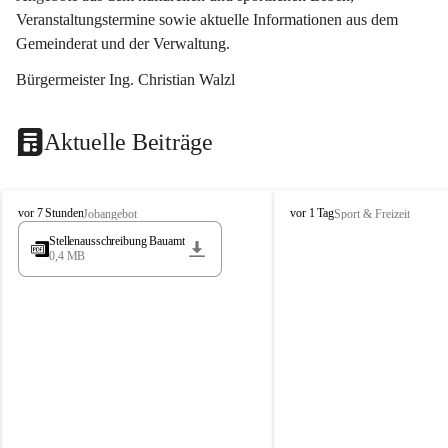
Veranstaltungstermine sowie aktuelle Informationen aus dem 
Gemeinderat und der Verwaltung. 
Bürgermeister Ing. Christian Walzl
Aktuelle Beiträge
S
S
vor 7 Stunden
vor 1 Tag
Jobangebot
Sport & Freizeit
t
t
Stellenausschreibung Bauamt
ö
ö
0,4 MB
s
s
s
s
i
i
n
n
g
g