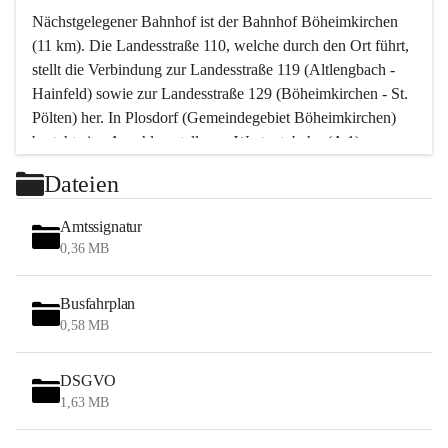
Nächstgelegener Bahnhof ist der Bahnhof Böheimkirchen 
(11 km). Die Landesstraße 110, welche durch den Ort führt, 
stellt die Verbindung zur Landesstraße 119 (Altlengbach - 
Hainfeld) sowie zur Landesstraße 129 (Böheimkirchen - St. 
Pölten) her. In Plosdorf (Gemeindegebiet Böheimkirchen) 
besteht eine Anschlussstelle zur Westautobahn (A 1).
Mit einem PKW ist St. Pölten in ca. 30 Minuten erreichbar, 
Dateien
Wien erreicht man in ca. 45 Minuten.
Stössing zählt noch zum Naherholungsraum Wien sowie 
Amtssignatur
zum Naherholungsraum St. Pölten. Viele Bauernhöfe hatten 
0,36 MB
„ihre Wiener“. Seit 1960 bauten viele Wiener 
Wochenendhäuser im Gemeindegebiet. Wegen des 
Busfahrplan
waldreichen Jagdgebietes haben viele Jagdpächter ihre 
0,58 MB
Jagdgäste.
DSGVO
Das Wandern ist aus touristischer Sicht die bedeutendste 
1,63 MB
Tätigkeit. Das hügelige Gebiet mit Wanderwegen durch 
Wiesen, Wälder und Obstkulturen lädt dazu ein. Gefördert 