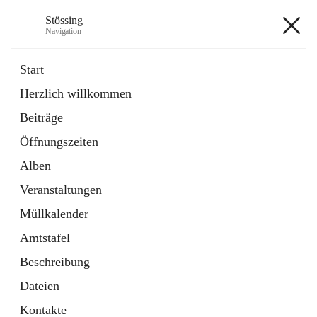
Stössing
Navigation
Stössing
Start
Herzlich willkommen
öffnet
Erhebungsblatt Trinkwasser
Beiträge
in
Datei
neuem
Öffnungszeiten
Tab
öffnet
Kindergarten
in
Ordner
Alben
neuem
Tab
Veranstaltungen
+9
Müllkalender
Amtstafel
Beschreibung
Dateien
Hauptadresse
Kontakte