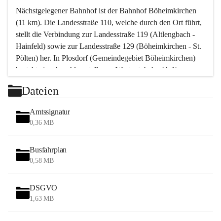
Nächstgelegener Bahnhof ist der Bahnhof Böheimkirchen 
(11 km). Die Landesstraße 110, welche durch den Ort führt, 
stellt die Verbindung zur Landesstraße 119 (Altlengbach - 
Hainfeld) sowie zur Landesstraße 129 (Böheimkirchen - St. 
Pölten) her. In Plosdorf (Gemeindegebiet Böheimkirchen) 
besteht eine Anschlussstelle zur Westautobahn (A 1).
Mit einem PKW ist St. Pölten in ca. 30 Minuten erreichbar, 
Dateien
Wien erreicht man in ca. 45 Minuten.
Stössing zählt noch zum Naherholungsraum Wien sowie 
Amtssignatur
zum Naherholungsraum St. Pölten. Viele Bauernhöfe hatten 
0,36 MB
„ihre Wiener“. Seit 1960 bauten viele Wiener 
Wochenendhäuser im Gemeindegebiet. Wegen des 
Busfahrplan
waldreichen Jagdgebietes haben viele Jagdpächter ihre 
0,58 MB
Jagdgäste.
DSGVO
Das Wandern ist aus touristischer Sicht die bedeutendste 
1,63 MB
Tätigkeit. Das hügelige Gebiet mit Wanderwegen durch 
Wiesen, Wälder und Obstkulturen lädt dazu ein. Gefördert 