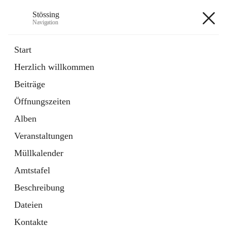
Stössing
Navigation
Stössing
Start
Herzlich willkommen
öffnet
Erhebungsblatt Trinkwasser
Beiträge
in
Datei
neuem
Öffnungszeiten
Tab
öffnet
Kindergarten
in
Ordner
Alben
neuem
Tab
Veranstaltungen
+9
Müllkalender
Amtstafel
Beschreibung
Dateien
Hauptadresse
Kontakte