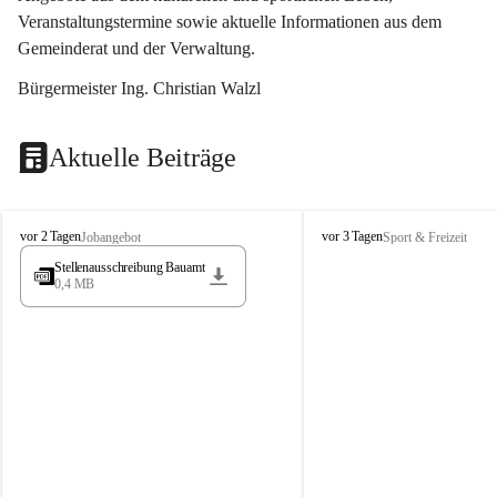
Veranstaltungstermine sowie aktuelle Informationen aus dem 
Gemeinderat und der Verwaltung. 
Bürgermeister Ing. Christian Walzl
Aktuelle Beiträge
S
S
vor 2 Tagen
vor 3 Tagen
Jobangebot
Sport & Freizeit
t
t
Stellenausschreibung Bauamt
ö
ö
0,4 MB
s
s
s
s
i
i
n
n
g
g