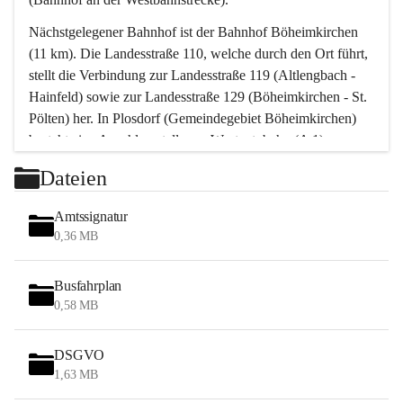
Nächstgelegener Bahnhof ist der Bahnhof Böheimkirchen 
(11 km). Die Landesstraße 110, welche durch den Ort führt, 
stellt die Verbindung zur Landesstraße 119 (Altlengbach - 
Hainfeld) sowie zur Landesstraße 129 (Böheimkirchen - St. 
Pölten) her. In Plosdorf (Gemeindegebiet Böheimkirchen) 
besteht eine Anschlussstelle zur Westautobahn (A 1).
Mit einem PKW ist St. Pölten in ca. 30 Minuten erreichbar, 
Dateien
Wien erreicht man in ca. 45 Minuten.
Stössing zählt noch zum Naherholungsraum Wien sowie 
Amtssignatur
zum Naherholungsraum St. Pölten. Viele Bauernhöfe hatten 
0,36 MB
„ihre Wiener“. Seit 1960 bauten viele Wiener 
Wochenendhäuser im Gemeindegebiet. Wegen des 
Busfahrplan
waldreichen Jagdgebietes haben viele Jagdpächter ihre 
0,58 MB
Jagdgäste.
DSGVO
Das Wandern ist aus touristischer Sicht die bedeutendste 
1,63 MB
Tätigkeit. Das hügelige Gebiet mit Wanderwegen durch 
Wiesen, Wälder und Obstkulturen lädt dazu ein. Gefördert 