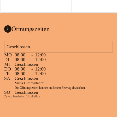
Voraussetzungen für einen erfolgreichen 
Start ins Jahr. Beim Heckentag 2026 
können ab 1. September wieder heimische 
Sträucher, Bäume und Heckenpakete aus 
regionalem Saatgut bestellt werden, die 
Öffnungszeiten
Vielfalt in Gärten bringen und zugleich 
wertvolle Lebensräume für Bestäuber 
schaffen.
Geschlossen
Wie wichtig Hecken sind zeigt das 
österreichweite Forschungsprojekt 
MO
08:00
-
12:00
DI
08:00
-
12:00
„Heckenleben“ des Vereins Regionale 
MI
Geschlossen
Gehölzvermehrung. Die Untersuchungen 
DO
08:00
-
12:00
machen deutlich, dass Bestäuber auf ein 
FR
08:00
-
12:00
möglichst durchgehendes 
SA
Geschlossen
Nahrungsangebot angewiesen sind. 
Mariä Himmelfahrt:
Heimische Hecken können 
Die Öffnungszeiten können an diesem Feiertag abweichen.
SO
Geschlossen
Versorgungslücken schließen, weil 
Zuletzt bearbeitet: 11.04.2025
unterschiedliche Gehölzarten zu 
verschiedenen Zeitpunkten blühen und 
sich im Jahresverlauf ergänzen.