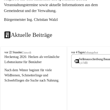
Veranstaltungstermine sowie aktuelle Informationen aus dem 
Gemeinderat und der Verwaltung. 
Bürgermeister Ing. Christian Walzl
Aktuelle Beiträge
S
S
vor 22 Stunden
vor 4 Tagen
Umwelt
Jobangebot
t
t
Heckentag 2026: Hecken als verlässliche 
Stellenausschreibung Baua
ö
ö
Lebensräume für Bestäuber
0,4 MB
s
s
s
s
Nach dem Winter beginnt für viele 
i
i
Wildbienen, Schmetterlinge und 
n
n
Schwebfliegen die Suche nach Nahrung. 
g
g
Gerade in dieser Zeit, wenn erst wenige 
Pflanzen blühen, sind heimische Hecken 
von besonderer Bedeutung. Mit ihren 
frühen Blüten liefern sie wertvollen Pollen 
und Nektar und schaffen damit wichtige 