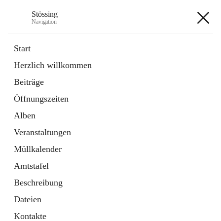
Stössing
Navigation
Stössing
Start
Herzlich willkommen
öffnet
Erhebungsblatt Trinkwasser
Beiträge
in
Datei
neuem
Öffnungszeiten
Tab
öffnet
Kindergarten
in
Ordner
Alben
neuem
Tab
Veranstaltungen
+9
Müllkalender
Amtstafel
Beschreibung
Dateien
Hauptadresse
Kontakte