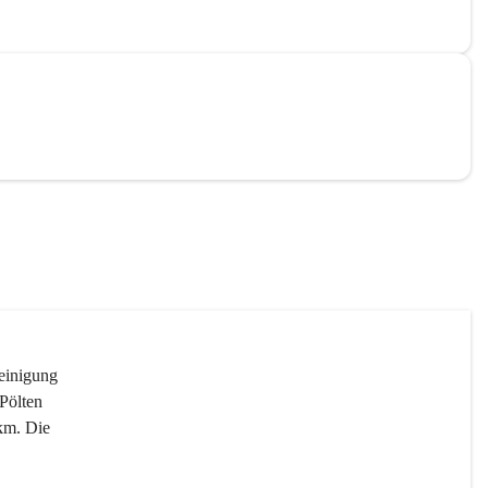
reinigung 
Pölten 
km. Die 