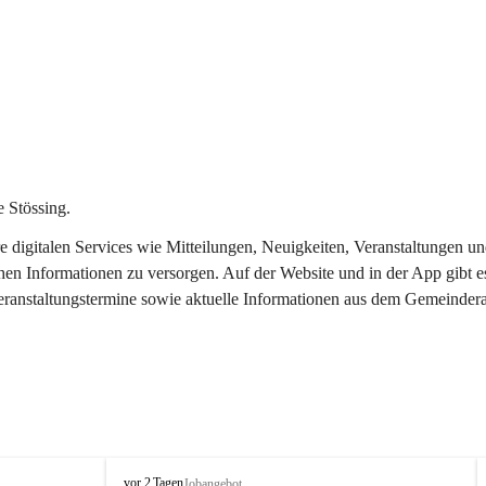
 Stössing.
ere digitalen Services wie Mitteilungen, Neuigkeiten, Veranstaltungen
chen Informationen zu versorgen. Auf der Website und in der App gibt 
Veranstaltungstermine sowie aktuelle Informationen aus dem Gemeindera
S
vor 2 Tagen
Jobangebot