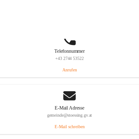
Stössing 7, 3073 Stössing, AUT
Auf Karte ansehen
Telefonnummer
+43 2744 53522
Anrufen
E-Mail Adresse
gemeinde@stoessing.gv.at
E-Mail schreiben