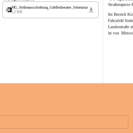
t
t
Straßensperre 
MG_Stellenausschreibung_GdeBedienstete_Sekretariat
ö
ö
1,2 MB
Im Bereich Kir
s
s
s
s
Fahrafeld finde
i
i
Landesstraße s
n
n
ist von  
Mittwo
g
g
22.08.2026 ges