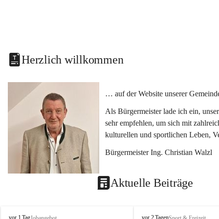
Herzlich willkommen
… auf der Website unserer Gemeinde
Als Bürgermeister lade ich ein, uns
sehr empfehlen, um sich mit zahlrei
kulturellen und sportlichen Leben, 
Bürgermeister Ing. Christian Walzl
Aktuelle Beiträge
S
S
vor 1 Tag
vor 2 Tagen
Jobangebot
Sport & Freizeit