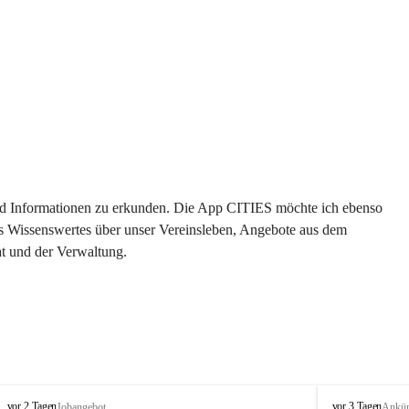
 und Informationen zu erkunden. Die App CITIES möchte ich ebenso 
es Wissenswertes über unser Vereinsleben, Angebote aus dem 
t und der Verwaltung. 
S
S
vor 2 Tagen
vor 3 Tagen
Jobangebot
Ankü