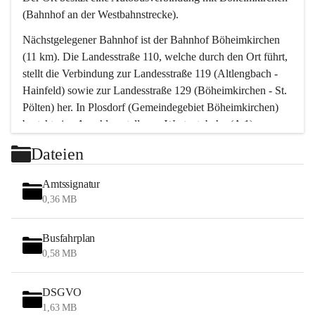
(Bahnhof an der Westbahnstrecke).
Nächstgelegener Bahnhof ist der Bahnhof Böheimkirchen 
(11 km). Die Landesstraße 110, welche durch den Ort führt, 
stellt die Verbindung zur Landesstraße 119 (Altlengbach - 
Hainfeld) sowie zur Landesstraße 129 (Böheimkirchen - St. 
Pölten) her. In Plosdorf (Gemeindegebiet Böheimkirchen) 
besteht eine Anschlussstelle zur Westautobahn (A 1).
Mit einem PKW ist St. Pölten in ca. 30 Minuten erreichbar, 
Dateien
Wien erreicht man in ca. 45 Minuten.
Stössing zählt noch zum Naherholungsraum Wien sowie 
Amtssignatur
zum Naherholungsraum St. Pölten. Viele Bauernhöfe hatten 
0,36 MB
„ihre Wiener“. Seit 1960 bauten viele Wiener 
Wochenendhäuser im Gemeindegebiet. Wegen des 
Busfahrplan
waldreichen Jagdgebietes haben viele Jagdpächter ihre 
0,58 MB
Jagdgäste.
DSGVO
Das Wandern ist aus touristischer Sicht die bedeutendste 
1,63 MB
Tätigkeit. Das hügelige Gebiet mit Wanderwegen durch 