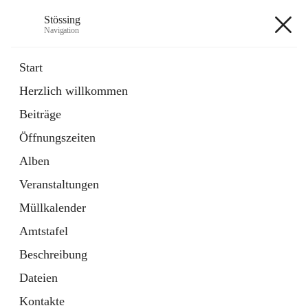
Stössing
Navigation
Stössing
Start
Herzlich willkommen
öffnet
Erhebungsblatt Trinkwasser
Beiträge
in
Datei
neuem
Öffnungszeiten
Tab
öffnet
Kindergarten
in
Ordner
Alben
neuem
Tab
Veranstaltungen
+9
Müllkalender
Amtstafel
Beschreibung
Dateien
Hauptadresse
Kontakte