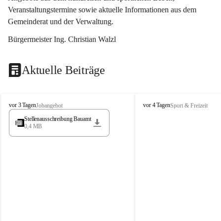
Veranstaltungstermine sowie aktuelle Informationen aus dem 
Gemeinderat und der Verwaltung. 
Bürgermeister Ing. Christian Walzl
Aktuelle Beiträge
S
S
vor 3 Tagen
vor 4 Tagen
Jobangebot
Sport & Freizeit
t
t
Stellenausschreibung Bauamt
ö
ö
0,4 MB
s
s
s
s
i
i
n
n
g
g