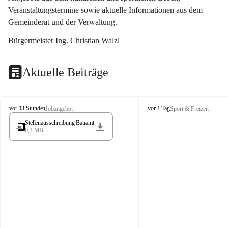
Veranstaltungstermine sowie aktuelle Informationen aus dem 
Gemeinderat und der Verwaltung. 
Bürgermeister Ing. Christian Walzl
Aktuelle Beiträge
S
S
vor 13 Stunden
vor 1 Tag
Jobangebot
Sport & Freizeit
t
t
Stellenausschreibung Bauamt
ö
ö
0,4 MB
s
s
s
s
i
i
n
n
g
g