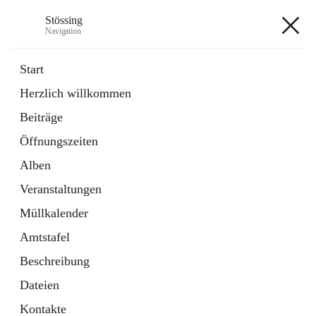
Stössing
Navigation
Stössing
Start
Herzlich willkommen
öffnet
Erhebungsblatt Trinkwasser
Beiträge
in
Datei
neuem
Öffnungszeiten
Tab
öffnet
Kindergarten
in
Ordner
Alben
neuem
Tab
Veranstaltungen
+9
Müllkalender
Amtstafel
Beschreibung
Dateien
Hauptadresse
Kontakte