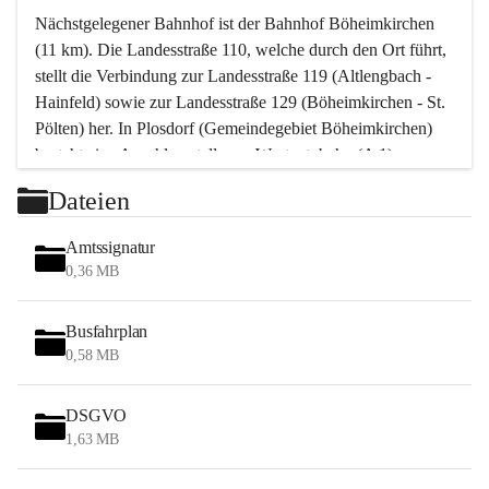
Nächstgelegener Bahnhof ist der Bahnhof Böheimkirchen 
(11 km). Die Landesstraße 110, welche durch den Ort führt, 
stellt die Verbindung zur Landesstraße 119 (Altlengbach - 
Hainfeld) sowie zur Landesstraße 129 (Böheimkirchen - St. 
Pölten) her. In Plosdorf (Gemeindegebiet Böheimkirchen) 
besteht eine Anschlussstelle zur Westautobahn (A 1).
Mit einem PKW ist St. Pölten in ca. 30 Minuten erreichbar, 
Dateien
Wien erreicht man in ca. 45 Minuten.
Stössing zählt noch zum Naherholungsraum Wien sowie 
Amtssignatur
zum Naherholungsraum St. Pölten. Viele Bauernhöfe hatten 
0,36 MB
„ihre Wiener“. Seit 1960 bauten viele Wiener 
Wochenendhäuser im Gemeindegebiet. Wegen des 
Busfahrplan
waldreichen Jagdgebietes haben viele Jagdpächter ihre 
0,58 MB
Jagdgäste.
DSGVO
Das Wandern ist aus touristischer Sicht die bedeutendste 
1,63 MB
Tätigkeit. Das hügelige Gebiet mit Wanderwegen durch 
Wiesen, Wälder und Obstkulturen lädt dazu ein. Gefördert 