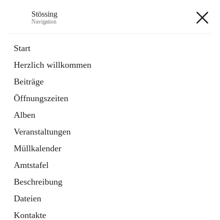
Stössing
Navigation
Stössing
Start
Herzlich willkommen
öffnet
Erhebungsblatt Trinkwasser
Beiträge
in
Datei
neuem
Öffnungszeiten
Tab
öffnet
Kindergarten
in
Ordner
Alben
neuem
Tab
Veranstaltungen
+9
Müllkalender
Amtstafel
Beschreibung
Dateien
Hauptadresse
Kontakte