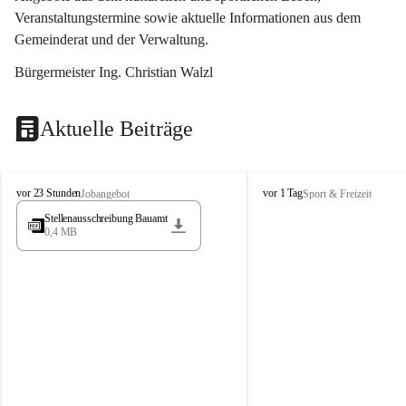
Veranstaltungstermine sowie aktuelle Informationen aus dem 
Gemeinderat und der Verwaltung. 
Bürgermeister Ing. Christian Walzl
Aktuelle Beiträge
S
S
vor 23 Stunden
vor 1 Tag
Jobangebot
Sport & Freizeit
t
t
Stellenausschreibung Bauamt
ö
ö
0,4 MB
s
s
s
s
i
i
n
n
g
g