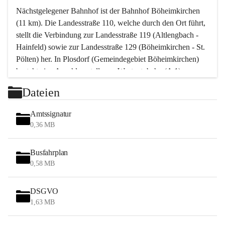
Nächstgelegener Bahnhof ist der Bahnhof Böheimkirchen 
(11 km). Die Landesstraße 110, welche durch den Ort führt, 
stellt die Verbindung zur Landesstraße 119 (Altlengbach - 
Hainfeld) sowie zur Landesstraße 129 (Böheimkirchen - St. 
Pölten) her. In Plosdorf (Gemeindegebiet Böheimkirchen) 
besteht eine Anschlussstelle zur Westautobahn (A 1).
Mit einem PKW ist St. Pölten in ca. 30 Minuten erreichbar, 
Dateien
Wien erreicht man in ca. 45 Minuten.
Stössing zählt noch zum Naherholungsraum Wien sowie 
Amtssignatur
zum Naherholungsraum St. Pölten. Viele Bauernhöfe hatten 
0,36 MB
„ihre Wiener“. Seit 1960 bauten viele Wiener 
Wochenendhäuser im Gemeindegebiet. Wegen des 
Busfahrplan
waldreichen Jagdgebietes haben viele Jagdpächter ihre 
0,58 MB
Jagdgäste.
DSGVO
Das Wandern ist aus touristischer Sicht die bedeutendste 
1,63 MB
Tätigkeit. Das hügelige Gebiet mit Wanderwegen durch 
Wiesen, Wälder und Obstkulturen lädt dazu ein. Gefördert 