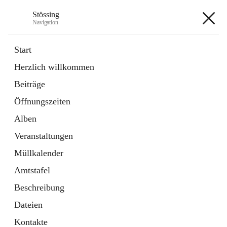
Stössing
Navigation
Stössing
Start
Herzlich willkommen
öffnet
Erhebungsblatt Trinkwasser
Beiträge
in
Datei
neuem
Öffnungszeiten
Tab
öffnet
Kindergarten
in
Ordner
Alben
neuem
Tab
Veranstaltungen
+9
Müllkalender
Amtstafel
Beschreibung
Dateien
Hauptadresse
Kontakte