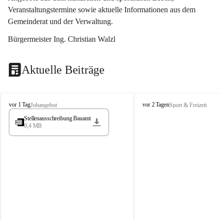
Veranstaltungstermine sowie aktuelle Informationen aus dem 
Gemeinderat und der Verwaltung. 
Bürgermeister Ing. Christian Walzl
Aktuelle Beiträge
S
S
vor 1 Tag
vor 2 Tagen
Jobangebot
Sport & Freizeit
t
t
Stellenausschreibung Bauamt
ö
ö
0,4 MB
s
s
s
s
i
i
n
n
g
g