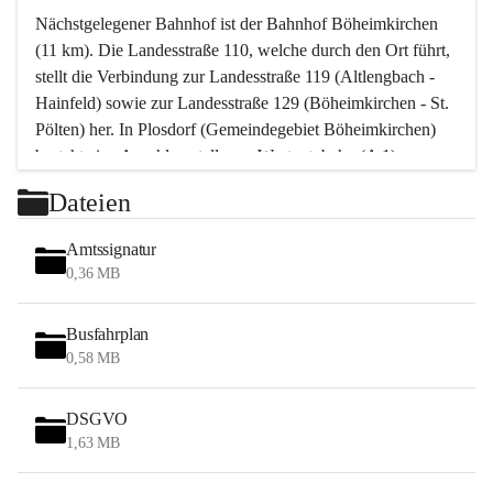
Nächstgelegener Bahnhof ist der Bahnhof Böheimkirchen 
(11 km). Die Landesstraße 110, welche durch den Ort führt, 
stellt die Verbindung zur Landesstraße 119 (Altlengbach - 
Hainfeld) sowie zur Landesstraße 129 (Böheimkirchen - St. 
Pölten) her. In Plosdorf (Gemeindegebiet Böheimkirchen) 
besteht eine Anschlussstelle zur Westautobahn (A 1).
Mit einem PKW ist St. Pölten in ca. 30 Minuten erreichbar, 
Dateien
Wien erreicht man in ca. 45 Minuten.
Stössing zählt noch zum Naherholungsraum Wien sowie 
Amtssignatur
zum Naherholungsraum St. Pölten. Viele Bauernhöfe hatten 
0,36 MB
„ihre Wiener“. Seit 1960 bauten viele Wiener 
Wochenendhäuser im Gemeindegebiet. Wegen des 
Busfahrplan
waldreichen Jagdgebietes haben viele Jagdpächter ihre 
0,58 MB
Jagdgäste.
DSGVO
Das Wandern ist aus touristischer Sicht die bedeutendste 
1,63 MB
Tätigkeit. Das hügelige Gebiet mit Wanderwegen durch 
Wiesen, Wälder und Obstkulturen lädt dazu ein. Gefördert 