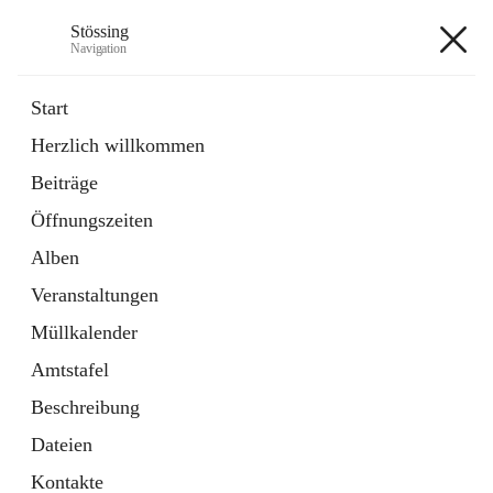
Stössing
Navigation
Stössing
Start
Herzlich willkommen
öffnet
Erhebungsblatt Trinkwasser
Beiträge
in
Datei
neuem
Öffnungszeiten
Tab
öffnet
Kindergarten
in
Ordner
Alben
neuem
Tab
Veranstaltungen
+9
Müllkalender
Amtstafel
Beschreibung
Dateien
Hauptadresse
Kontakte