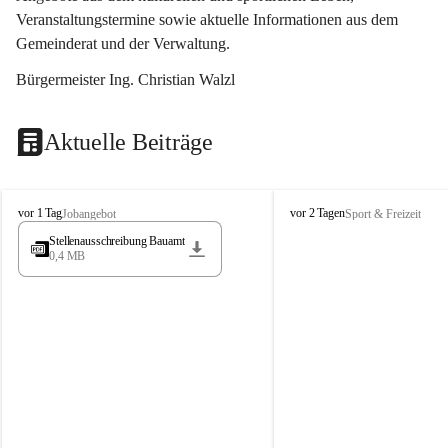
Veranstaltungstermine sowie aktuelle Informationen aus dem 
Gemeinderat und der Verwaltung. 
Bürgermeister Ing. Christian Walzl
Aktuelle Beiträge
S
S
vor 1 Tag
vor 2 Tagen
Jobangebot
Sport & Freizeit
t
t
Stellenausschreibung Bauamt
ö
ö
0,4 MB
s
s
s
s
i
i
n
n
g
g