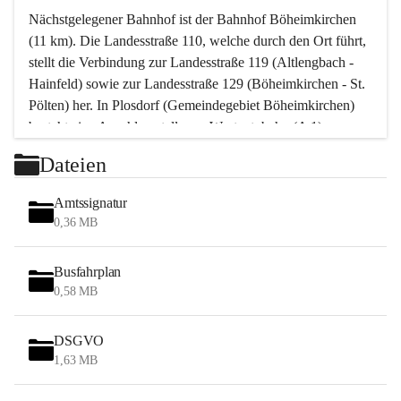
Nächstgelegener Bahnhof ist der Bahnhof Böheimkirchen 
(11 km). Die Landesstraße 110, welche durch den Ort führt, 
stellt die Verbindung zur Landesstraße 119 (Altlengbach - 
Hainfeld) sowie zur Landesstraße 129 (Böheimkirchen - St. 
Pölten) her. In Plosdorf (Gemeindegebiet Böheimkirchen) 
besteht eine Anschlussstelle zur Westautobahn (A 1).
Mit einem PKW ist St. Pölten in ca. 30 Minuten erreichbar, 
Dateien
Wien erreicht man in ca. 45 Minuten.
Stössing zählt noch zum Naherholungsraum Wien sowie 
Amtssignatur
zum Naherholungsraum St. Pölten. Viele Bauernhöfe hatten 
0,36 MB
„ihre Wiener“. Seit 1960 bauten viele Wiener 
Wochenendhäuser im Gemeindegebiet. Wegen des 
Busfahrplan
waldreichen Jagdgebietes haben viele Jagdpächter ihre 
0,58 MB
Jagdgäste.
DSGVO
Das Wandern ist aus touristischer Sicht die bedeutendste 
1,63 MB
Tätigkeit. Das hügelige Gebiet mit Wanderwegen durch 
Wiesen, Wälder und Obstkulturen lädt dazu ein. Gefördert 