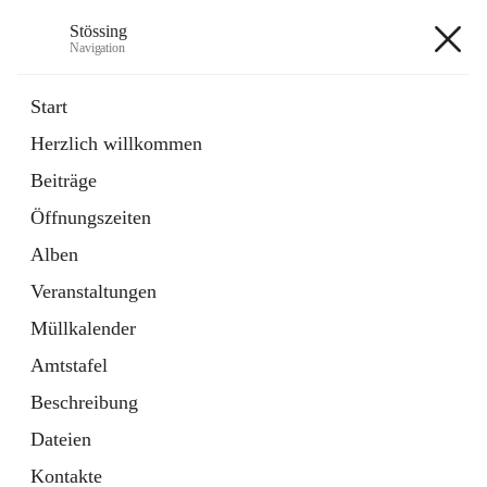
Stössing
Navigation
Stössing
Start
Herzlich willkommen
öffnet
Erhebungsblatt Trinkwasser
Beiträge
in
Datei
neuem
Öffnungszeiten
Tab
öffnet
Kindergarten
in
Ordner
Alben
neuem
Tab
Veranstaltungen
+9
Müllkalender
Amtstafel
Beschreibung
Dateien
Hauptadresse
Kontakte