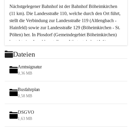
Nächstgelegener Bahnhof ist der Bahnhof Böheimkirchen 
(11 km). Die Landesstraße 110, welche durch den Ort führt, 
stellt die Verbindung zur Landesstraße 119 (Altlengbach - 
Hainfeld) sowie zur Landesstraße 129 (Böheimkirchen - St. 
Pölten) her. In Plosdorf (Gemeindegebiet Böheimkirchen) 
besteht eine Anschlussstelle zur Westautobahn (A 1).
Mit einem PKW ist St. Pölten in ca. 30 Minuten erreichbar, 
Dateien
Wien erreicht man in ca. 45 Minuten.
Stössing zählt noch zum Naherholungsraum Wien sowie 
Amtssignatur
zum Naherholungsraum St. Pölten. Viele Bauernhöfe hatten 
0,36 MB
„ihre Wiener“. Seit 1960 bauten viele Wiener 
Wochenendhäuser im Gemeindegebiet. Wegen des 
Busfahrplan
waldreichen Jagdgebietes haben viele Jagdpächter ihre 
0,58 MB
Jagdgäste.
DSGVO
Das Wandern ist aus touristischer Sicht die bedeutendste 
1,63 MB
Tätigkeit. Das hügelige Gebiet mit Wanderwegen durch 
Wiesen, Wälder und Obstkulturen lädt dazu ein. Gefördert 