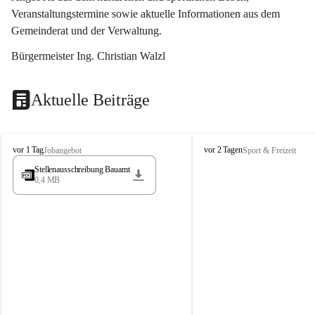
Veranstaltungstermine sowie aktuelle Informationen aus dem 
Gemeinderat und der Verwaltung. 
Bürgermeister Ing. Christian Walzl
Aktuelle Beiträge
S
S
vor 1 Tag
vor 2 Tagen
Jobangebot
Sport & Freizeit
t
t
Stellenausschreibung Bauamt
ö
ö
0,4 MB
s
s
s
s
i
i
n
n
g
g