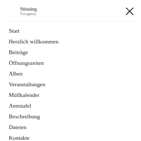
Stössing
Navigation
Stössing
Start
Herzlich willkommen
öffnet
Erhebungsblatt Trinkwasser
Beiträge
in
Datei
neuem
Öffnungszeiten
Tab
öffnet
Kindergarten
in
Ordner
Alben
neuem
Tab
Veranstaltungen
+9
Müllkalender
Amtstafel
Beschreibung
Dateien
Hauptadresse
Kontakte