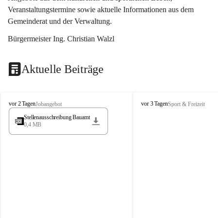
Veranstaltungstermine sowie aktuelle Informationen aus dem 
Gemeinderat und der Verwaltung. 
Bürgermeister Ing. Christian Walzl
Aktuelle Beiträge
S
S
vor 2 Tagen
vor 3 Tagen
Jobangebot
Sport & Freizeit
t
t
Stellenausschreibung Bauamt
ö
ö
0,4 MB
s
s
s
s
i
i
n
n
g
g