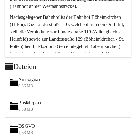
(Bahnhof an der Westbahnstrecke).
Nächstgelegener Bahnhof ist der Bahnhof Böheimkirchen 
(11 km). Die Landesstraße 110, welche durch den Ort führt, 
stellt die Verbindung zur Landesstraße 119 (Altlengbach - 
Hainfeld) sowie zur Landesstraße 129 (Böheimkirchen - St. 
Pölten) her. In Plosdorf (Gemeindegebiet Böheimkirchen) 
besteht eine Anschlussstelle zur Westautobahn (A 1).
Mit einem PKW ist St. Pölten in ca. 30 Minuten erreichbar, 
Dateien
Wien erreicht man in ca. 45 Minuten.
Stössing zählt noch zum Naherholungsraum Wien sowie 
Amtssignatur
zum Naherholungsraum St. Pölten. Viele Bauernhöfe hatten 
0,36 MB
„ihre Wiener“. Seit 1960 bauten viele Wiener 
Wochenendhäuser im Gemeindegebiet. Wegen des 
Busfahrplan
waldreichen Jagdgebietes haben viele Jagdpächter ihre 
0,58 MB
Jagdgäste.
DSGVO
Das Wandern ist aus touristischer Sicht die bedeutendste 
1,63 MB
Tätigkeit. Das hügelige Gebiet mit Wanderwegen durch 