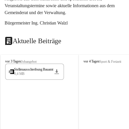
Veranstaltungstermine sowie aktuelle Informationen aus dem 
Gemeinderat und der Verwaltung. 
Bürgermeister Ing. Christian Walzl
Aktuelle Beiträge
S
S
vor 3 Tagen
vor 4 Tagen
Jobangebot
Sport & Freizeit
t
t
Stellenausschreibung Bauamt
ö
ö
0,4 MB
s
s
s
s
i
i
n
n
g
g