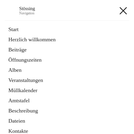
Stössing
Navigation
Stössing
Start
Herzlich willkommen
öffnet
Erhebungsblatt Trinkwasser
Beiträge
in
Datei
neuem
Öffnungszeiten
Tab
öffnet
Kindergarten
in
Ordner
Alben
neuem
Tab
Veranstaltungen
+9
Müllkalender
Amtstafel
Beschreibung
Dateien
Hauptadresse
Kontakte