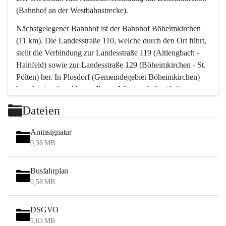
(Bahnhof an der Westbahnstrecke).
Nächstgelegener Bahnhof ist der Bahnhof Böheimkirchen 
(11 km). Die Landesstraße 110, welche durch den Ort führt, 
stellt die Verbindung zur Landesstraße 119 (Altlengbach - 
Hainfeld) sowie zur Landesstraße 129 (Böheimkirchen - St. 
Pölten) her. In Plosdorf (Gemeindegebiet Böheimkirchen) 
besteht eine Anschlussstelle zur Westautobahn (A 1).
Mit einem PKW ist St. Pölten in ca. 30 Minuten erreichbar, 
Dateien
Wien erreicht man in ca. 45 Minuten.
Stössing zählt noch zum Naherholungsraum Wien sowie 
Amtssignatur
zum Naherholungsraum St. Pölten. Viele Bauernhöfe hatten 
0,36 MB
„ihre Wiener“. Seit 1960 bauten viele Wiener 
Wochenendhäuser im Gemeindegebiet. Wegen des 
Busfahrplan
waldreichen Jagdgebietes haben viele Jagdpächter ihre 
0,58 MB
Jagdgäste.
DSGVO
Das Wandern ist aus touristischer Sicht die bedeutendste 
1,63 MB
Tätigkeit. Das hügelige Gebiet mit Wanderwegen durch 