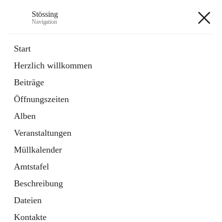
Stössing
Navigation
Stössing
Start
Herzlich willkommen
öffnet
Erhebungsblatt Trinkwasser
Beiträge
in
Datei
neuem
Öffnungszeiten
Tab
öffnet
Kindergarten
in
Ordner
Alben
neuem
Tab
Veranstaltungen
+9
Müllkalender
Amtstafel
Beschreibung
Dateien
Hauptadresse
Kontakte