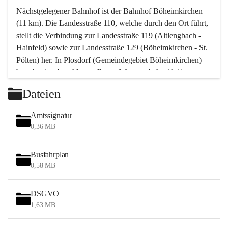
Nächstgelegener Bahnhof ist der Bahnhof Böheimkirchen 
(11 km). Die Landesstraße 110, welche durch den Ort führt, 
stellt die Verbindung zur Landesstraße 119 (Altlengbach - 
Hainfeld) sowie zur Landesstraße 129 (Böheimkirchen - St. 
Pölten) her. In Plosdorf (Gemeindegebiet Böheimkirchen) 
besteht eine Anschlussstelle zur Westautobahn (A 1).
Mit einem PKW ist St. Pölten in ca. 30 Minuten erreichbar, 
Dateien
Wien erreicht man in ca. 45 Minuten.
Stössing zählt noch zum Naherholungsraum Wien sowie 
Amtssignatur
zum Naherholungsraum St. Pölten. Viele Bauernhöfe hatten 
0,36 MB
„ihre Wiener“. Seit 1960 bauten viele Wiener 
Wochenendhäuser im Gemeindegebiet. Wegen des 
Busfahrplan
waldreichen Jagdgebietes haben viele Jagdpächter ihre 
0,58 MB
Jagdgäste.
DSGVO
Das Wandern ist aus touristischer Sicht die bedeutendste 
1,63 MB
Tätigkeit. Das hügelige Gebiet mit Wanderwegen durch 
Wiesen, Wälder und Obstkulturen lädt dazu ein. Gefördert 