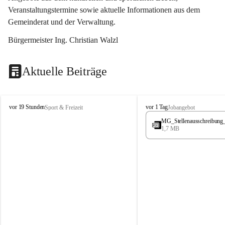
Veranstaltungstermine sowie aktuelle Informationen aus dem 
Gemeinderat und der Verwaltung. 
Bürgermeister Ing. Christian Walzl
Aktuelle Beiträge
S
S
vor 19 Stunden
vor 1 Tag
Sport & Freizeit
Jobangebot
t
t
MG_Stellenausschreibung
ö
ö
1,7 MB
s
s
s
s
i
i
n
n
g
g