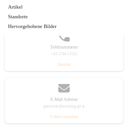
Stössing 7, 3073 Stössing, AUT
Artikel
Auf Karte ansehen
Standorte
Hervorgehobene Bilder
Telefonnummer
+43 2744 53522
Anrufen
E-Mail Adresse
gemeinde@stoessing.gv.at
E-Mail schreiben