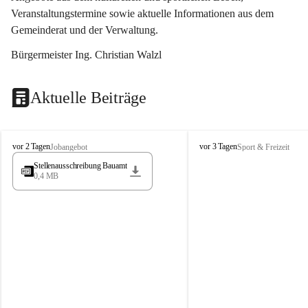
Veranstaltungstermine sowie aktuelle Informationen aus dem 
Gemeinderat und der Verwaltung. 
Bürgermeister Ing. Christian Walzl
Aktuelle Beiträge
S
S
vor 2 Tagen
vor 3 Tagen
Jobangebot
Sport & Freizeit
t
t
Stellenausschreibung Bauamt
ö
ö
0,4 MB
s
s
s
s
i
i
n
n
g
g