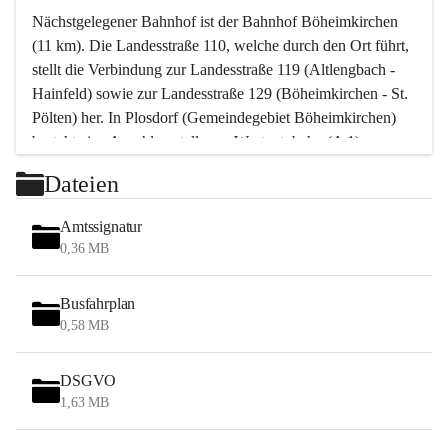
Nächstgelegener Bahnhof ist der Bahnhof Böheimkirchen 
(11 km). Die Landesstraße 110, welche durch den Ort führt, 
stellt die Verbindung zur Landesstraße 119 (Altlengbach - 
Hainfeld) sowie zur Landesstraße 129 (Böheimkirchen - St. 
Pölten) her. In Plosdorf (Gemeindegebiet Böheimkirchen) 
besteht eine Anschlussstelle zur Westautobahn (A 1).
Mit einem PKW ist St. Pölten in ca. 30 Minuten erreichbar, 
Dateien
Wien erreicht man in ca. 45 Minuten.
Stössing zählt noch zum Naherholungsraum Wien sowie 
Amtssignatur
zum Naherholungsraum St. Pölten. Viele Bauernhöfe hatten 
0,36 MB
„ihre Wiener“. Seit 1960 bauten viele Wiener 
Wochenendhäuser im Gemeindegebiet. Wegen des 
Busfahrplan
waldreichen Jagdgebietes haben viele Jagdpächter ihre 
0,58 MB
Jagdgäste.
DSGVO
Das Wandern ist aus touristischer Sicht die bedeutendste 
1,63 MB
Tätigkeit. Das hügelige Gebiet mit Wanderwegen durch 
Wiesen, Wälder und Obstkulturen lädt dazu ein. Gefördert 