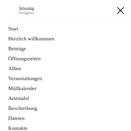
Stössing
Navigation
Stössing
Start
Herzlich willkommen
öffnet
Erhebungsblatt Trinkwasser
Beiträge
in
Datei
neuem
Öffnungszeiten
Tab
öffnet
Kindergarten
in
Ordner
Alben
neuem
Tab
Veranstaltungen
+9
Müllkalender
Amtstafel
Beschreibung
Dateien
Hauptadresse
Kontakte