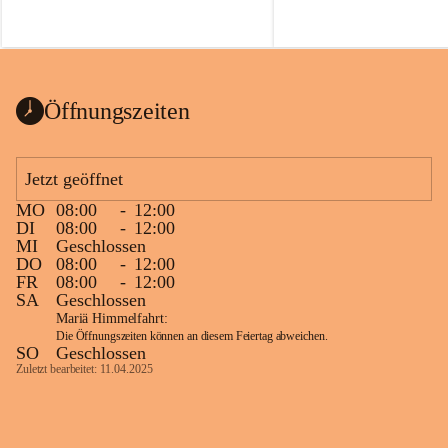
Voraussetzungen für einen erfolgreichen 
Start ins Jahr. Beim Heckentag 2026 
können ab 1. September wieder heimische 
Sträucher, Bäume und Heckenpakete aus 
regionalem Saatgut bestellt werden, die 
Öffnungszeiten
Vielfalt in Gärten bringen und zugleich 
wertvolle Lebensräume für Bestäuber 
schaffen.
Jetzt geöffnet
Wie wichtig Hecken sind zeigt das 
österreichweite Forschungsprojekt 
MO
08:00
-
12:00
DI
08:00
-
12:00
„Heckenleben“ des Vereins Regionale 
MI
Geschlossen
Gehölzvermehrung. Die Untersuchungen 
DO
08:00
-
12:00
machen deutlich, dass Bestäuber auf ein 
FR
08:00
-
12:00
möglichst durchgehendes 
SA
Geschlossen
Nahrungsangebot angewiesen sind. 
Mariä Himmelfahrt:
Heimische Hecken können 
Die Öffnungszeiten können an diesem Feiertag abweichen.
SO
Geschlossen
Versorgungslücken schließen, weil 
Zuletzt bearbeitet: 11.04.2025
unterschiedliche Gehölzarten zu 
verschiedenen Zeitpunkten blühen und 
sich im Jahresverlauf ergänzen.