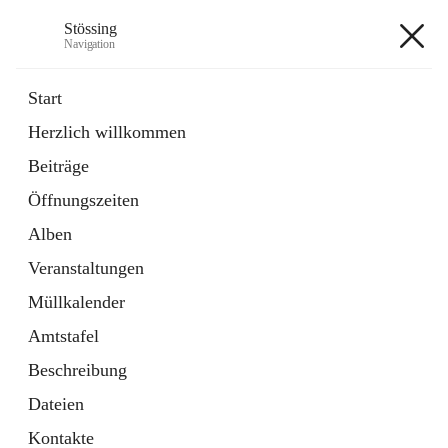
Stössing
Navigation
Stössing
Start
Herzlich willkommen
öffnet
Erhebungsblatt Trinkwasser
Beiträge
in
Datei
neuem
Öffnungszeiten
Tab
öffnet
Kindergarten
in
Ordner
Alben
neuem
Tab
Veranstaltungen
+9
Müllkalender
Amtstafel
Beschreibung
Dateien
Hauptadresse
Kontakte