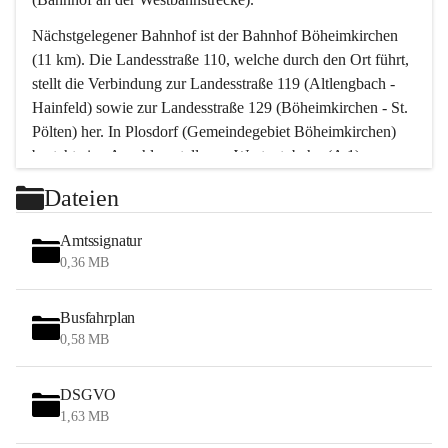
Nächstgelegener Bahnhof ist der Bahnhof Böheimkirchen 
(11 km). Die Landesstraße 110, welche durch den Ort führt, 
stellt die Verbindung zur Landesstraße 119 (Altlengbach - 
Hainfeld) sowie zur Landesstraße 129 (Böheimkirchen - St. 
Pölten) her. In Plosdorf (Gemeindegebiet Böheimkirchen) 
besteht eine Anschlussstelle zur Westautobahn (A 1).
Mit einem PKW ist St. Pölten in ca. 30 Minuten erreichbar, 
Dateien
Wien erreicht man in ca. 45 Minuten.
Stössing zählt noch zum Naherholungsraum Wien sowie 
Amtssignatur
zum Naherholungsraum St. Pölten. Viele Bauernhöfe hatten 
0,36 MB
„ihre Wiener“. Seit 1960 bauten viele Wiener 
Wochenendhäuser im Gemeindegebiet. Wegen des 
Busfahrplan
waldreichen Jagdgebietes haben viele Jagdpächter ihre 
0,58 MB
Jagdgäste.
DSGVO
Das Wandern ist aus touristischer Sicht die bedeutendste 
1,63 MB
Tätigkeit. Das hügelige Gebiet mit Wanderwegen durch 
Wiesen, Wälder und Obstkulturen lädt dazu ein. Gefördert 