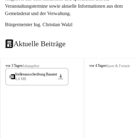
Veranstaltungstermine sowie aktuelle Informationen aus dem 
Gemeinderat und der Verwaltung. 
Bürgermeister Ing. Christian Walzl
Aktuelle Beiträge
S
S
vor 3 Tagen
vor 4 Tagen
Jobangebot
Sport & Freizeit
t
t
Stellenausschreibung Bauamt
ö
ö
0,4 MB
s
s
s
s
i
i
n
n
g
g