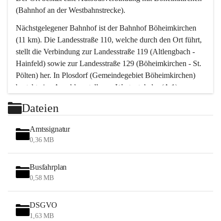
(Bahnhof an der Westbahnstrecke).
Nächstgelegener Bahnhof ist der Bahnhof Böheimkirchen 
(11 km). Die Landesstraße 110, welche durch den Ort führt, 
stellt die Verbindung zur Landesstraße 119 (Altlengbach - 
Hainfeld) sowie zur Landesstraße 129 (Böheimkirchen - St. 
Pölten) her. In Plosdorf (Gemeindegebiet Böheimkirchen) 
besteht eine Anschlussstelle zur Westautobahn (A 1).
Mit einem PKW ist St. Pölten in ca. 30 Minuten erreichbar, 
Dateien
Wien erreicht man in ca. 45 Minuten.
Stössing zählt noch zum Naherholungsraum Wien sowie 
Amtssignatur
zum Naherholungsraum St. Pölten. Viele Bauernhöfe hatten 
0,36 MB
„ihre Wiener“. Seit 1960 bauten viele Wiener 
Wochenendhäuser im Gemeindegebiet. Wegen des 
Busfahrplan
waldreichen Jagdgebietes haben viele Jagdpächter ihre 
0,58 MB
Jagdgäste.
DSGVO
Das Wandern ist aus touristischer Sicht die bedeutendste 
1,63 MB
Tätigkeit. Das hügelige Gebiet mit Wanderwegen durch 