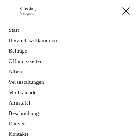
Stössing
Navigation
Stössing
Start
Herzlich willkommen
öffnet
Erhebungsblatt Trinkwasser
Beiträge
in
Datei
neuem
Öffnungszeiten
Tab
öffnet
Kindergarten
in
Ordner
Alben
neuem
Tab
Veranstaltungen
+9
Müllkalender
Amtstafel
Beschreibung
Dateien
Hauptadresse
Kontakte