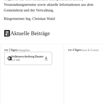
Veranstaltungstermine sowie aktuelle Informationen aus dem 
Gemeinderat und der Verwaltung. 
Bürgermeister Ing. Christian Walzl
Aktuelle Beiträge
S
S
vor 3 Tagen
vor 4 Tagen
Jobangebot
Sport & Freizeit
t
t
Stellenausschreibung Bauamt
ö
ö
0,4 MB
s
s
s
s
i
i
n
n
g
g