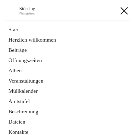
Stössing
Navigation
Stössing
Start
Herzlich willkommen
öffnet
Erhebungsblatt Trinkwasser
Beiträge
in
Datei
neuem
Öffnungszeiten
Tab
öffnet
Kindergarten
in
Ordner
Alben
neuem
Tab
Veranstaltungen
+9
Müllkalender
Amtstafel
Beschreibung
Dateien
Hauptadresse
Kontakte