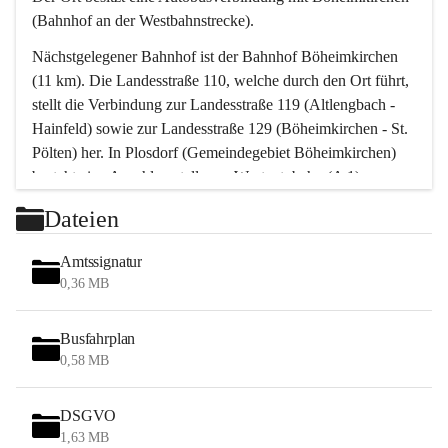
(Bahnhof an der Westbahnstrecke).
Nächstgelegener Bahnhof ist der Bahnhof Böheimkirchen 
(11 km). Die Landesstraße 110, welche durch den Ort führt, 
stellt die Verbindung zur Landesstraße 119 (Altlengbach - 
Hainfeld) sowie zur Landesstraße 129 (Böheimkirchen - St. 
Pölten) her. In Plosdorf (Gemeindegebiet Böheimkirchen) 
besteht eine Anschlussstelle zur Westautobahn (A 1).
Mit einem PKW ist St. Pölten in ca. 30 Minuten erreichbar, 
Dateien
Wien erreicht man in ca. 45 Minuten.
Stössing zählt noch zum Naherholungsraum Wien sowie 
Amtssignatur
zum Naherholungsraum St. Pölten. Viele Bauernhöfe hatten 
0,36 MB
„ihre Wiener“. Seit 1960 bauten viele Wiener 
Wochenendhäuser im Gemeindegebiet. Wegen des 
Busfahrplan
waldreichen Jagdgebietes haben viele Jagdpächter ihre 
0,58 MB
Jagdgäste.
DSGVO
Das Wandern ist aus touristischer Sicht die bedeutendste 
1,63 MB
Tätigkeit. Das hügelige Gebiet mit Wanderwegen durch 