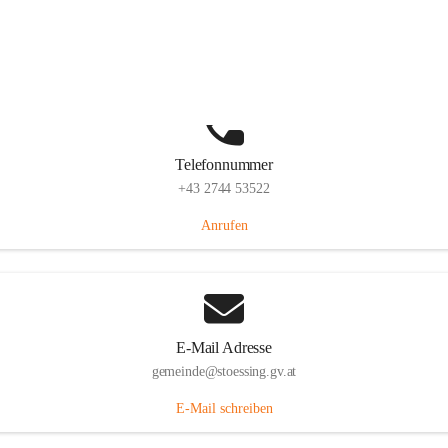
Stössing 7, 3073 Stössing, AUT
Auf Karte ansehen
Telefonnummer
+43 2744 53522
Anrufen
E-Mail Adresse
gemeinde@stoessing.gv.at
E-Mail schreiben