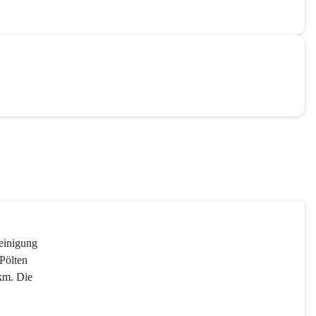
reinigung 
Pölten 
km. Die 