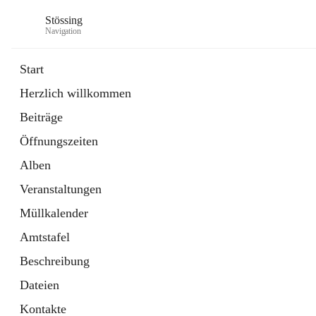
Stössing
Navigation
Start
Herzlich willkommen
öffnet
Erhebungsblatt Trinkwasser
Beiträge
in
Datei
neuem
Öffnungszeiten
Tab
öffnet
Kindergarten
in
Ordner
Alben
neuem
Tab
Veranstaltungen
Müllkalender
Amtstafel
Beschreibung
Dateien
Kontakte