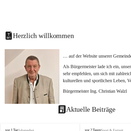
Herzlich willkommen
… auf der Website unserer Gemeinde
Als Bürgermeister lade ich ein, uns
sehr empfehlen, um sich mit zahlrei
kulturellen und sportlichen Leben, 
Bürgermeister Ing. Christian Walzl
Aktuelle Beiträge
S
S
vor 1 Tag
vor 2 Tagen
Jobangebot
Sport & Freizeit