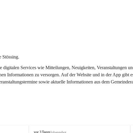
 Stössing.
ere digitalen Services wie Mitteilungen, Neuigkeiten, Veranstaltungen
chen Informationen zu versorgen. Auf der Website und in der App gibt 
Veranstaltungstermine sowie aktuelle Informationen aus dem Gemeindera
S
vor 3 Tagen
Jobangebot