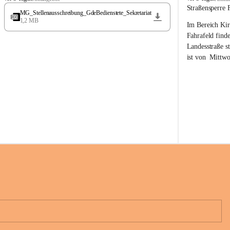
t
t
Straßensperre 
MG_Stellenausschreibung_GdeBedienstete_Sekretariat
ö
ö
1,2 MB
Im Bereich Kir
s
s
s
s
Fahrafeld finde
i
i
Landesstraße s
n
n
ist von  
Mittwo
g
g
22.08.2026 ges