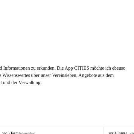
 und Informationen zu erkunden. Die App CITIES möchte ich ebenso 
es Wissenswertes über unser Vereinsleben, Angebote aus dem 
t und der Verwaltung. 
S
S
vor 3 Tagen
vor 3 Tagen
Jobangebot
Ankü