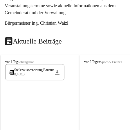
Veranstaltungstermine sowie aktuelle Informationen aus dem 
Gemeinderat und der Verwaltung. 
Bürgermeister Ing. Christian Walzl
Aktuelle Beiträge
S
S
vor 1 Tag
vor 2 Tagen
Jobangebot
Sport & Freizeit
t
t
Stellenausschreibung Bauamt
ö
ö
0,4 MB
s
s
s
s
i
i
n
n
g
g