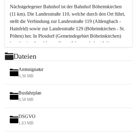
Nächstgelegener Bahnhof ist der Bahnhof Böheimkirchen 
(11 km). Die Landesstraße 110, welche durch den Ort führt, 
stellt die Verbindung zur Landesstraße 119 (Altlengbach - 
Hainfeld) sowie zur Landesstraße 129 (Böheimkirchen - St. 
Pölten) her. In Plosdorf (Gemeindegebiet Böheimkirchen) 
besteht eine Anschlussstelle zur Westautobahn (A 1).
Mit einem PKW ist St. Pölten in ca. 30 Minuten erreichbar, 
Dateien
Wien erreicht man in ca. 45 Minuten.
Stössing zählt noch zum Naherholungsraum Wien sowie 
Amtssignatur
zum Naherholungsraum St. Pölten. Viele Bauernhöfe hatten 
0,36 MB
„ihre Wiener“. Seit 1960 bauten viele Wiener 
Wochenendhäuser im Gemeindegebiet. Wegen des 
Busfahrplan
waldreichen Jagdgebietes haben viele Jagdpächter ihre 
0,58 MB
Jagdgäste.
DSGVO
Das Wandern ist aus touristischer Sicht die bedeutendste 
1,63 MB
Tätigkeit. Das hügelige Gebiet mit Wanderwegen durch 
Wiesen, Wälder und Obstkulturen lädt dazu ein. Gefördert 