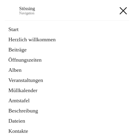
Stössing
Navigation
Stössing
Start
Herzlich willkommen
öffnet
Erhebungsblatt Trinkwasser
Beiträge
in
Datei
neuem
Öffnungszeiten
Tab
öffnet
Kindergarten
in
Ordner
Alben
neuem
Tab
Veranstaltungen
+9
Müllkalender
Amtstafel
Beschreibung
Dateien
Hauptadresse
Kontakte