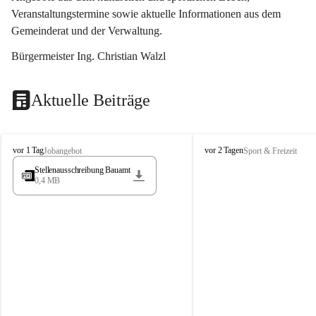
Veranstaltungstermine sowie aktuelle Informationen aus dem 
Gemeinderat und der Verwaltung. 
Bürgermeister Ing. Christian Walzl
Aktuelle Beiträge
S
S
vor 1 Tag
vor 2 Tagen
Jobangebot
Sport & Freizeit
t
t
Stellenausschreibung Bauamt
ö
ö
0,4 MB
s
s
s
s
i
i
n
n
g
g