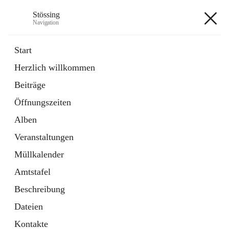
Stössing
Navigation
Stössing
Start
Herzlich willkommen
öffnet
Erhebungsblatt Trinkwasser
Beiträge
in
Datei
neuem
Öffnungszeiten
Tab
öffnet
Kindergarten
in
Ordner
Alben
neuem
Tab
Veranstaltungen
+9
Müllkalender
Amtstafel
Beschreibung
Dateien
Hauptadresse
Kontakte