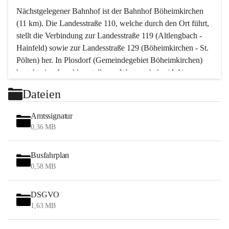
Nächstgelegener Bahnhof ist der Bahnhof Böheimkirchen 
(11 km). Die Landesstraße 110, welche durch den Ort führt, 
stellt die Verbindung zur Landesstraße 119 (Altlengbach - 
Hainfeld) sowie zur Landesstraße 129 (Böheimkirchen - St. 
Pölten) her. In Plosdorf (Gemeindegebiet Böheimkirchen) 
besteht eine Anschlussstelle zur Westautobahn (A 1).
Mit einem PKW ist St. Pölten in ca. 30 Minuten erreichbar, 
Dateien
Wien erreicht man in ca. 45 Minuten.
Stössing zählt noch zum Naherholungsraum Wien sowie 
Amtssignatur
zum Naherholungsraum St. Pölten. Viele Bauernhöfe hatten 
0,36 MB
„ihre Wiener“. Seit 1960 bauten viele Wiener 
Wochenendhäuser im Gemeindegebiet. Wegen des 
Busfahrplan
waldreichen Jagdgebietes haben viele Jagdpächter ihre 
0,58 MB
Jagdgäste.
DSGVO
Das Wandern ist aus touristischer Sicht die bedeutendste 
1,63 MB
Tätigkeit. Das hügelige Gebiet mit Wanderwegen durch 
Wiesen, Wälder und Obstkulturen lädt dazu ein. Gefördert 