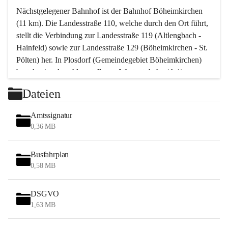
Nächstgelegener Bahnhof ist der Bahnhof Böheimkirchen 
(11 km). Die Landesstraße 110, welche durch den Ort führt, 
stellt die Verbindung zur Landesstraße 119 (Altlengbach - 
Hainfeld) sowie zur Landesstraße 129 (Böheimkirchen - St. 
Pölten) her. In Plosdorf (Gemeindegebiet Böheimkirchen) 
besteht eine Anschlussstelle zur Westautobahn (A 1).
Mit einem PKW ist St. Pölten in ca. 30 Minuten erreichbar, 
Dateien
Wien erreicht man in ca. 45 Minuten.
Stössing zählt noch zum Naherholungsraum Wien sowie 
Amtssignatur
zum Naherholungsraum St. Pölten. Viele Bauernhöfe hatten 
0,36 MB
„ihre Wiener“. Seit 1960 bauten viele Wiener 
Wochenendhäuser im Gemeindegebiet. Wegen des 
Busfahrplan
waldreichen Jagdgebietes haben viele Jagdpächter ihre 
0,58 MB
Jagdgäste.
DSGVO
Das Wandern ist aus touristischer Sicht die bedeutendste 
1,63 MB
Tätigkeit. Das hügelige Gebiet mit Wanderwegen durch 
Wiesen, Wälder und Obstkulturen lädt dazu ein. Gefördert 