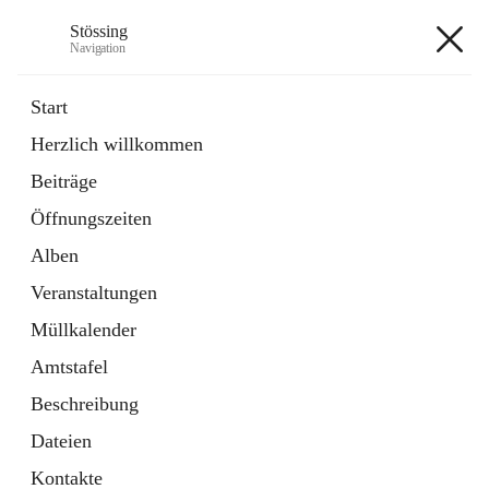
Stössing
Navigation
Stössing
Start
Herzlich willkommen
öffnet
Erhebungsblatt Trinkwasser
Beiträge
in
Datei
neuem
Öffnungszeiten
Tab
öffnet
Kindergarten
in
Ordner
Alben
neuem
Tab
Veranstaltungen
+9
Müllkalender
Amtstafel
Beschreibung
Dateien
Hauptadresse
Kontakte