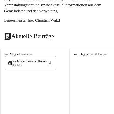
Veranstaltungstermine sowie aktuelle Informationen aus dem 
Gemeinderat und der Verwaltung. 
Bürgermeister Ing. Christian Walzl
Aktuelle Beiträge
S
S
vor 2 Tagen
vor 3 Tagen
Jobangebot
Sport & Freizeit
t
t
Stellenausschreibung Bauamt
ö
ö
0,4 MB
s
s
s
s
i
i
n
n
g
g