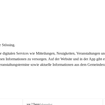
 Stössing.
ere digitalen Services wie Mitteilungen, Neuigkeiten, Veranstaltungen
chen Informationen zu versorgen. Auf der Website und in der App gibt 
Veranstaltungstermine sowie aktuelle Informationen aus dem Gemeindera
S
vor 2 Tagen
Jobangebot