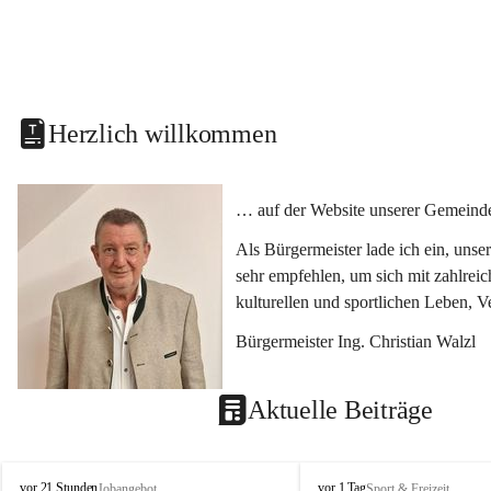
Herzlich willkommen
… auf der Website unserer Gemeinde
Als Bürgermeister lade ich ein, uns
sehr empfehlen, um sich mit zahlrei
kulturellen und sportlichen Leben, 
Bürgermeister Ing. Christian Walzl
Aktuelle Beiträge
S
S
vor 21 Stunden
vor 1 Tag
Jobangebot
Sport & Freizeit