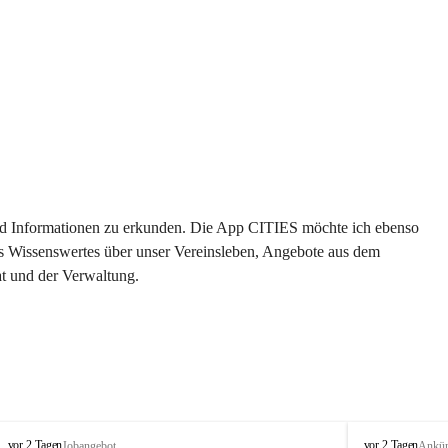
 und Informationen zu erkunden. Die App CITIES möchte ich ebenso 
es Wissenswertes über unser Vereinsleben, Angebote aus dem 
t und der Verwaltung. 
S
S
vor 2 Tagen
vor 2 Tagen
Jobangebot
Ankü