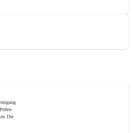
reinigung 
Pölten 
km. Die 