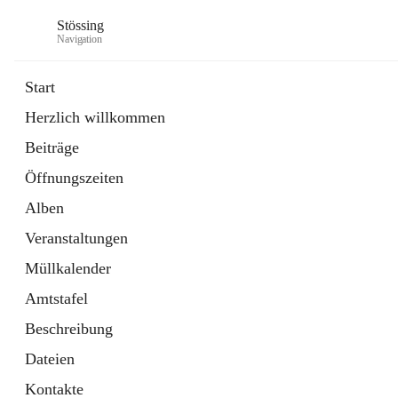
Stössing
Navigation
Start
Herzlich willkommen
öffnet
Erhebungsblatt Trinkwasser
Beiträge
in
Datei
neuem
Öffnungszeiten
Tab
öffnet
Kindergarten
in
Ordner
Alben
neuem
Tab
Veranstaltungen
Müllkalender
Amtstafel
Beschreibung
Dateien
Kontakte