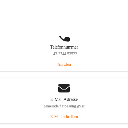
Stössing 7, 3073 Stössing, AUT
Auf Karte ansehen
Telefonnummer
+43 2744 53522
Anrufen
E-Mail Adresse
gemeinde@stoessing.gv.at
E-Mail schreiben