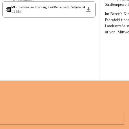
t
t
Straßensperre 
MG_Stellenausschreibung_GdeBedienstete_Sekretariat
ö
ö
1,2 MB
Im Bereich Kir
s
s
s
s
Fahrafeld finde
i
i
Landesstraße s
n
n
ist von  
Mittwo
g
g
22.08.2026 ges