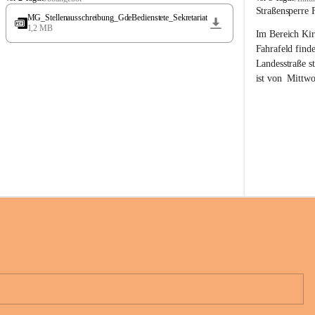
t
t
Straßensperre 
MG_Stellenausschreibung_GdeBedienstete_Sekretariat
ö
ö
1,2 MB
Im Bereich Kir
s
s
s
s
Fahrafeld finde
i
i
Landesstraße s
n
n
ist von  
Mittwo
g
g
22.08.2026 ges