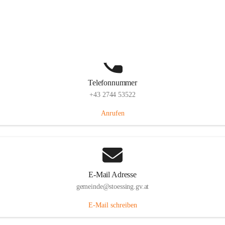
Stössing 7, 3073 Stössing, AUT
Auf Karte ansehen
Telefonnummer
+43 2744 53522
Anrufen
E-Mail Adresse
gemeinde@stoessing.gv.at
E-Mail schreiben