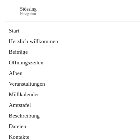
Stössing
Navigation
Start
Herzlich willkommen
öffnet
Erhebungsblatt Trinkwasser
Beiträge
in
Datei
neuem
Öffnungszeiten
Tab
öffnet
Kindergarten
in
Ordner
Alben
neuem
Tab
Veranstaltungen
Müllkalender
Amtstafel
Beschreibung
Dateien
Kontakte