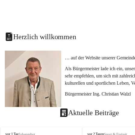
Herzlich willkommen
… auf der Website unserer Gemeinde
Als Bürgermeister lade ich ein, uns
sehr empfehlen, um sich mit zahlrei
kulturellen und sportlichen Leben, 
Bürgermeister Ing. Christian Walzl
Aktuelle Beiträge
S
S
vor 1 Tag
vor 2 Tagen
Jobangebot
Sport & Freizeit