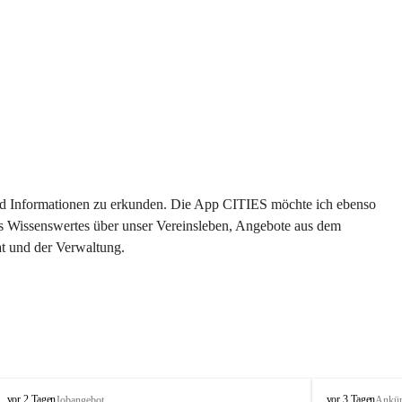
 und Informationen zu erkunden. Die App CITIES möchte ich ebenso 
es Wissenswertes über unser Vereinsleben, Angebote aus dem 
t und der Verwaltung. 
S
S
vor 2 Tagen
vor 3 Tagen
Jobangebot
Ankü