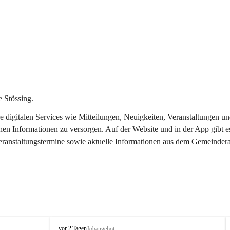
 Stössing.
ere digitalen Services wie Mitteilungen, Neuigkeiten, Veranstaltungen
chen Informationen zu versorgen. Auf der Website und in der App gibt 
Veranstaltungstermine sowie aktuelle Informationen aus dem Gemeindera
S
vor 2 Tagen
Jobangebot