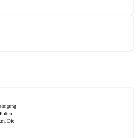
reinigung 
Pölten 
km. Die 